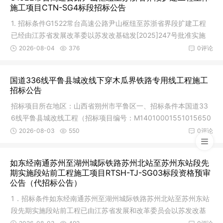
施工项目CTN-SG4标段招标公告
1. 招标条件G1522常台高速公路尹山枢纽至苏浙省界段扩建工程
已经由江苏省发展改革委以苏发改基础发[2025]247号批准实施
(项目代码
2026-08-04
376
0评论
国道336线平鲁县城改线下穿木瓜界铁路专用线工程施工
招标公告
招标项目所在地区：山西省朔州市平鲁区一、招标条件本国道33
6线平鲁县城改线工程（招标项目编号：M14010001551015650
01），工程
2026-08-03
550
0评论
如东经南通苏州至湖州城际铁路苏州北站至苏州东站段先
期实施段站前工程施工项目RTSH-TJ-SG03标段资格预审
公告（代招标公告）
1．招标条件如东经南通苏州至湖州城际铁路苏州北站至苏州东站
段先期实施段站前工程已由江苏省发展和改革委员会以苏发改基
础发[20