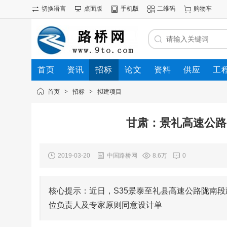
切换语言
桌面版
手机版
二维码
购物车
首页
资讯
招标
论文
资料
供应
工
首页
>
招标
>
拟建项目
甘肃：景礼高速公路陇
2019-03-20
中国路桥网
8.6万
0
核心提示：近日，S35景泰至礼县高速公路陇南
位负责人及专家原则同意设计单