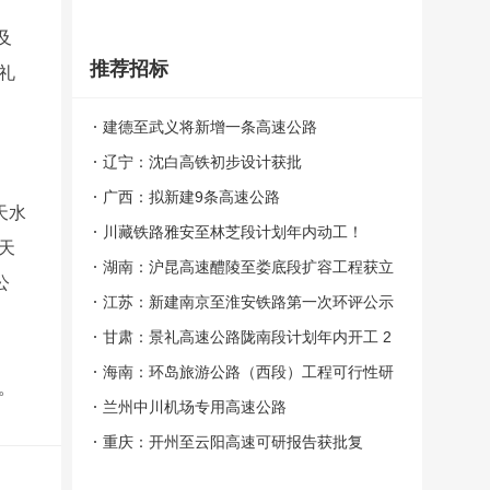
及
推荐招标
礼
建德至武义将新增一条高速公路
辽宁：沈白高铁初步设计获批
广西：拟新建9条高速公路
天水
川藏铁路雅安至林芝段计划年内动工！
天
湖南：沪昆高速醴陵至娄底段扩容工程获立
公
项 总投资247亿元
江苏：新建南京至淮安铁路第一次环评公示
甘肃：景礼高速公路陇南段计划年内开工 2
023年建成
海南：环岛旅游公路（西段）工程可行性研
。
究报告获批
兰州中川机场专用高速公路
重庆：开州至云阳高速可研报告获批复