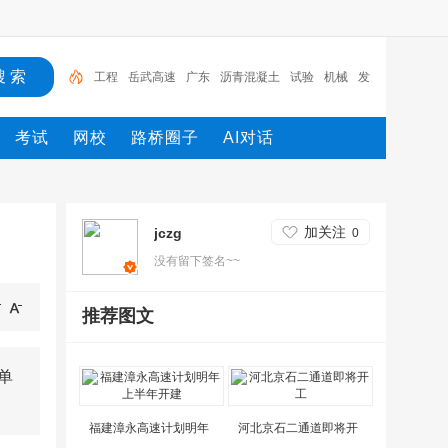
工程
岳武高速
广东
沥青混凝土
试验
机械
发
电机
施工
设计
路桥
考试
网校
路桥圈子
AI对话
加关注
jczg
0
没有留下签名~~
推荐图文
单
福建漳永高速计划明年
河北京石二通道即将开