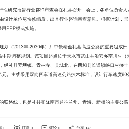
可行性研究报告行业咨询审查会在礼县召开。会上，各单位负责人
由设计单位尽快修编后，出具行业咨询审查意见。根据计划，景
采用PPP模式实施。
划（2013年-2030年）》中景泰至礼县高速公路的重要组成部
运输中期调整规划。该项目起点位于天水市武山县沿安乡南川村（
，经礼县罗坝镇、青林寺、县城北，在西和县长道镇峡口村接十
.27亿元。主线采用双向四车道高速公路技术标准，设计行车速度80
的联络线，也是礼县和陇南市通往兰州、青海、新疆的主要公路
藏
打赏
评论
分享
0
0
0
146