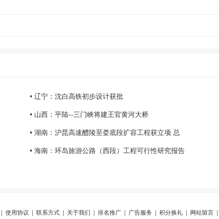
• 辽宁：沈白高铁初步设计获批
• 山西：平陆--三门峡将建王官黄河大桥
• 湖南：沪昆高速醴陵至娄底段扩容工程获立项 总
• 海南：环岛旅游公路（西段）工程可行性研究报告
|
使用协议
|
联系方式
|
关于我们
|
排名推广
|
广告服务
|
积分换礼
|
网站留言