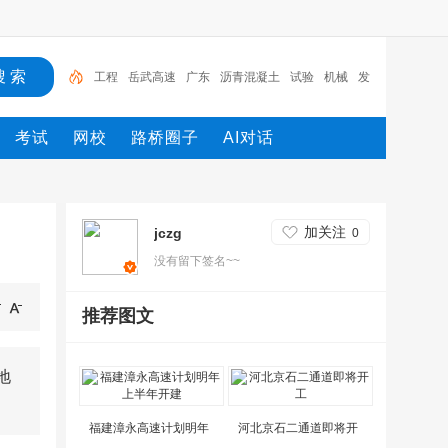
工程
岳武高速
广东
沥青混凝土
试验
机械
发
电机
施工
设计
路桥
考试
网校
路桥圈子
AI对话
加关注
jczg
0
没有留下签名~~
推荐图文
地
福建漳永高速计划明年
河北京石二通道即将开