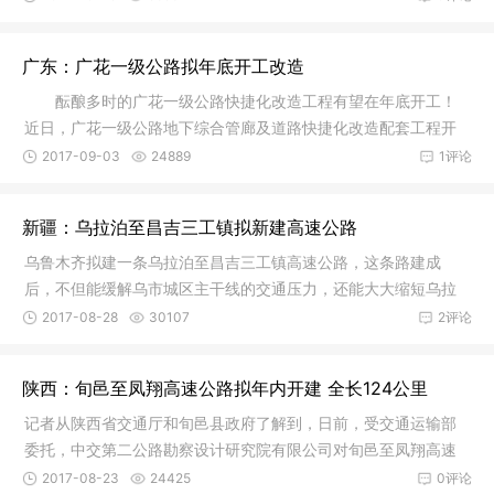
广东：广花一级公路拟年底开工改造
酝酿多时的广花一级公路快捷化改造工程有望在年底开工！
近日，广花一级公路地下综合管廊及道路快捷化改造配套工程开
始环评公
2017-09-03
24889
1评论
新疆：乌拉泊至昌吉三工镇拟新建高速公路
乌鲁木齐拟建一条乌拉泊至昌吉三工镇高速公路，这条路建成
后，不但能缓解乌市城区主干线的交通压力，还能大大缩短乌拉
泊至昌吉市
2017-08-28
30107
2评论
陕西：旬邑至凤翔高速公路拟年内开建 全长124公里
记者从陕西省交通厅和旬邑县政府了解到，日前，受交通运输部
委托，中交第二公路勘察设计研究院有限公司对旬邑至凤翔高速
公路工可
2017-08-23
24425
0评论