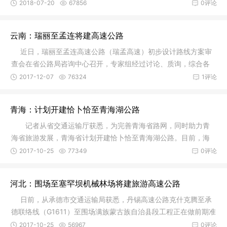
项目建设
2018-07-20
67856
0评论
云南：瑞丽至孟连将建高速公路
近日，瑞丽至孟连高速公路（瑞孟高速）初步设计路线方案审
查会在省公路局咨询中心召开，专家组经过讨论、质询，综合各
方意见后
2017-12-07
76324
1评论
青海：计划开建恰卜恰至青海湖公路
记者从省交通运输厅获悉，为完善青海省路网，同时助力青
海省旅游发展，青海省计划开建恰卜恰至青海湖公路。目前，海
南藏族自
2017-10-25
77349
0评论
河北：围场至塞罕坝机械林场将建旅游高速公路
日前，从承德市交通运输局获悉，丹锡高速公路克什克腾至承
德联络线（G1611）至围场满族蒙古族自治县段工程正在做前期准
备，预
2017-10-25
56967
0评论