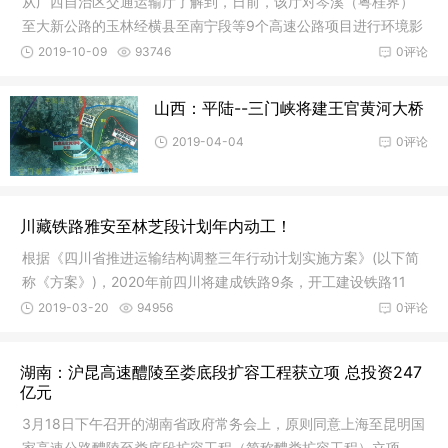
从广西自治区交通运输厅了解到，日前，该厅对岑溪（粤桂界）
至大新公路的玉林经横县至南宁段等9个高速公路项目进行环境影
响评价
2019-10-09
93746
0评论
山西：平陆--三门峡将建王官黄河大桥
2019-04-04
0评论
川藏铁路雅安至林芝段计划年内动工！
根据《四川省推进运输结构调整三年行动计划实施方案》(以下简
称《方案》)，2020年前四川将建成铁路9条，开工建设铁路11
条。其中
2019-03-20
94956
0评论
湖南：沪昆高速醴陵至娄底段扩容工程获立项 总投资247
亿元
3月18日下午召开的湖南省政府常务会上，原则同意上海至昆明国
家高速公路醴陵至娄底段扩容工程（简称醴娄扩容工程）立项。