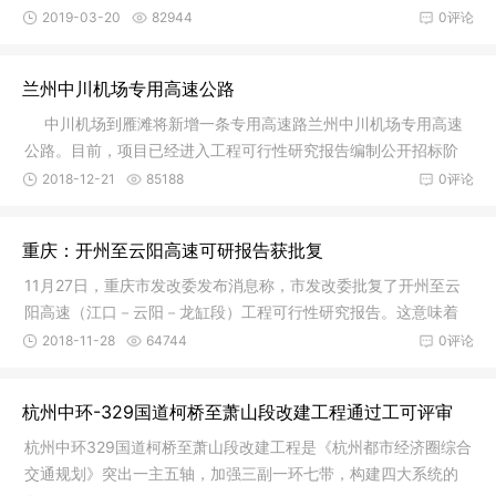
会发展
2019-03-20
82944
0评论
兰州中川机场专用高速公路
中川机场到雁滩将新增一条专用高速路兰州中川机场专用高速
公路。目前，项目已经进入工程可行性研究报告编制公开招标阶
段。据悉
2018-12-21
85188
0评论
重庆：开州至云阳高速可研报告获批复
11月27日，重庆市发改委发布消息称，市发改委批复了开州至云
阳高速（江口－云阳－龙缸段）工程可行性研究报告。这意味着
渝东北将
2018-11-28
64744
0评论
杭州中环-329国道柯桥至萧山段改建工程通过工可评审
杭州中环329国道柯桥至萧山段改建工程是《杭州都市经济圈综合
交通规划》突出一主五轴，加强三副一环七带，构建四大系统的