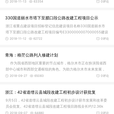
交通规
2018-11-13
63354
0评论
330国道丽水市塔下至腊口段公路改建工程项目公示
浙江省重点建设项目招标登记信息建设项目名称330国道丽水市
塔下至腊口段公路改建工程项目编号E3300000007000055建设
单位丽水市交
2018-11-12
62722
0评论
青海：格茫公路列入修建计划
作为我省西部地区重要的节点城市，格尔木市正在扮演我省西
部中心城市和西部交通枢纽的角色。为助力格尔木市未来发展，
进一步增
2018-09-27
65083
0评论
浙江：42省道缙云县城段改建工程初步设计获批复
9月5日，42省道缙云县城段改建工程初步设计获市发展和改革委
员会批复。42省道缙云县城段改建工程项目路线全长约12.36k
m，其中新
2018-09-07
64880
0评论