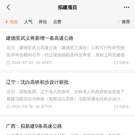
拟建项目
综合
人气
评论
点赞
推荐
建德至武义将新增一条高速公路
近日，建德至武义高速公路（建德至兰溪段）工程可行性研究报
告评审会顺利召开，经过现场踏勘及内业审查，原则上同意建德
至武义高
2024-07-23
40811
0评论
辽宁：沈白高铁初步设计获批
近日，国铁集团、辽宁省人民政府、吉林省人民政府联合批复了
新建沈阳至白河铁路（简称沈白高铁）沈阳至通化段初步设计。
至此，沈
2020-09-18
87700
0评论
广西：拟新建9条高速公路