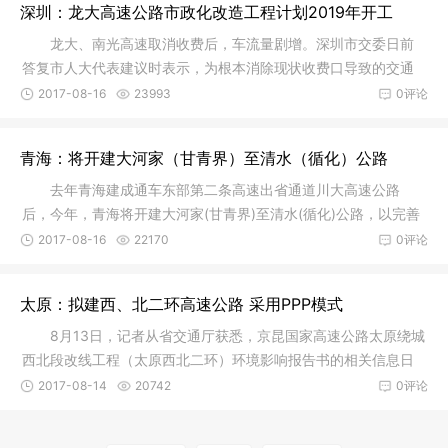
深圳：龙大高速公路市政化改造工程计划2019年开工
龙大、南光高速取消收费后，车流量剧增。深圳市交委日前
答复市人大代表建议时表示，为根本消除现状收费口导致的交通
拥堵，深
2017-08-16
23993
0评论
青海：将开建大河家（甘青界）至清水（循化）公路
去年青海建成通车东部第二条高速出省通道川大高速公路
后，今年，青海将开建大河家(甘青界)至清水(循化)公路，以完善
东部地区
2017-08-16
22170
0评论
太原：拟建西、北二环高速公路 采用PPP模式
8月13日，记者从省交通厅获悉，京昆国家高速公路太原绕城
西北段改线工程（太原西北二环）环境影响报告书的相关信息日
前公布。
2017-08-14
20742
0评论