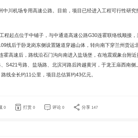
中川机场专用高速公路。目前，项目已经进入工程可行性研究
工程起点位于中铺子，与中通道高速公路G30连霍联络线顺接，
109线后于卧龙岗东侧设置隧道穿越山体，转向南下穿兰州货运
0连霍高速后，路线沿石门沟向南进入盐场堡，在地震观象台附近
路、S421号路、盐场路、北滨河路后跨越黄河，于龙王庙西南侧
。路线全长约11公里，项目总估算约43亿元。
藏
打赏
评论
分享
0
0
0
147