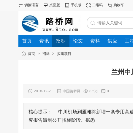
切换语言
桌面版
手机版
二维码
购物车
首页
资讯
招标
论文
资料
供应
工
首页
>
招标
>
拟建项目
兰州中
2018-12-21
中国路桥网
8.5万
0
核心提示： 中川机场到雁滩将新增一条专用高
究报告编制公开招标阶段。据悉