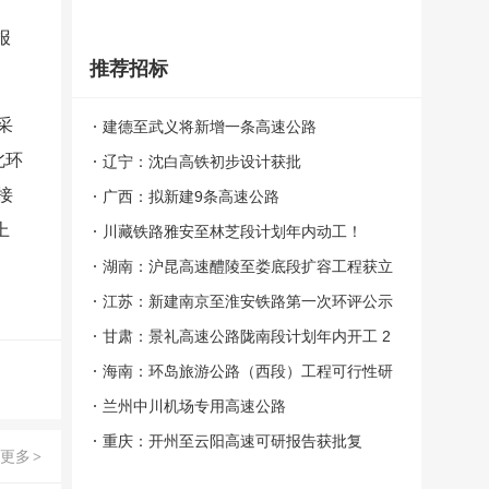
报
推荐招标
采
建德至武义将新增一条高速公路
北环
辽宁：沈白高铁初步设计获批
接
广西：拟新建9条高速公路
上
川藏铁路雅安至林芝段计划年内动工！
湖南：沪昆高速醴陵至娄底段扩容工程获立
项 总投资247亿元
江苏：新建南京至淮安铁路第一次环评公示
甘肃：景礼高速公路陇南段计划年内开工 2
023年建成
海南：环岛旅游公路（西段）工程可行性研
究报告获批
兰州中川机场专用高速公路
重庆：开州至云阳高速可研报告获批复
更多
>