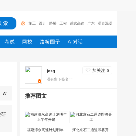
施工
设计
路桥
工程
岳武高速
广东
沥青混凝
土
试验
机械
发电机
施工
考试
网校
路桥圈子
AI对话
加关注
jczg
0
没有留下签名~~
推荐图文
性研
福建漳永高速计划明年
河北京石二通道即将开