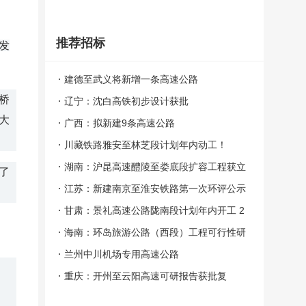
推荐招标
发
建德至武义将新增一条高速公路
桥
辽宁：沈白高铁初步设计获批
大
广西：拟新建9条高速公路
川藏铁路雅安至林芝段计划年内动工！
湖南：沪昆高速醴陵至娄底段扩容工程获立
了
项 总投资247亿元
江苏：新建南京至淮安铁路第一次环评公示
甘肃：景礼高速公路陇南段计划年内开工 2
023年建成
海南：环岛旅游公路（西段）工程可行性研
究报告获批
兰州中川机场专用高速公路
重庆：开州至云阳高速可研报告获批复