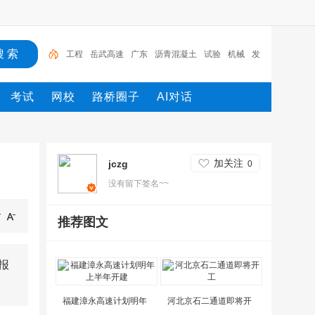
工程
岳武高速
广东
沥青混凝土
试验
机械
发
电机
施工
设计
路桥
考试
网校
路桥圈子
AI对话
加关注
jczg
0
没有留下签名~~
推荐图文
报
福建漳永高速计划明年
河北京石二通道即将开