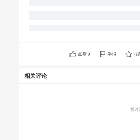
点赞
举报
收
0
相关评论
暂时