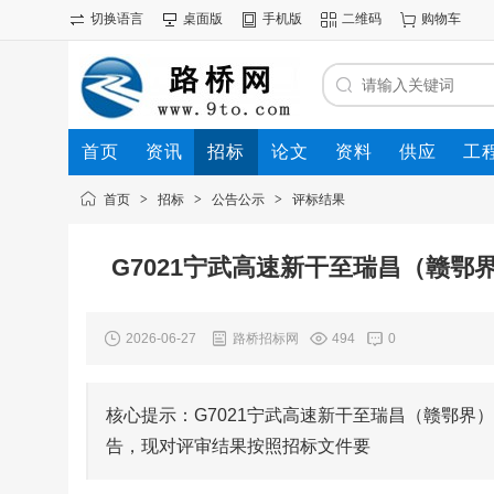
切换语言
桌面版
手机版
二维码
购物车
首页
资讯
招标
论文
资料
供应
工
首页
>
招标
>
公告公示
>
评标结果
G7021宁武高速新干至瑞昌（赣
2026-06-27
路桥招标网
494
0
核心提示：G7021宁武高速新干至瑞昌（赣鄂
告，现对评审结果按照招标文件要