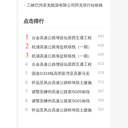
价承包招标中标候选人公示
设计和勘察监理及双院制咨询评标结果公示
三峡巴州若羌能源有限公司阿克塔什站铁路
专用线（塔克拉玛干沙漠新能源基地配套6×
点击排行
66万千瓦煤电项目）工程工程总承包中标候
选人公示
1
643
台金高速公路增设仙居西互通工程
2
638
第JL01监理标段中标候选人公示
杭浦高速公路海盐联络线（一期）
3
635
交通安全设施工程第JA02标段中标候选人公
杭浦高速公路海盐联络线（一期）
4
623
台金高速公路增设仙居西互通工程
示
交通安全设施工程第JA01标段中标候选人公
5
578
中标候选人公示
国道G324线高明富湾至高要马安
示
6
572
段新改建工程（TJ3标段）施工中标候选人公
怀远至凤台高速公路蚌埠段土建施
7
567
示
工项目TJ-04标段中标候选人公示
诸暨至嵊州高速公路第SG05标段
；
8
556
中标候选人公示
诸暨至嵊州高速公路第SG01标段
9
552
中标候选人公示
怀远至凤台高速公路蚌埠段土建施
工项目TJ-01标段中标候选人公示