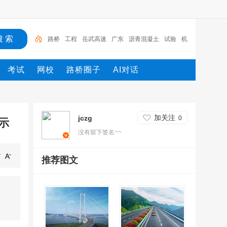
路桥
工程
岳武高速
广东
沥青混凝土
试验
机
械
发电机
施工
设计
考试
网校
路桥圈子
AI对话
加关注
jczg
0
示
没有留下签名~~
推荐图文