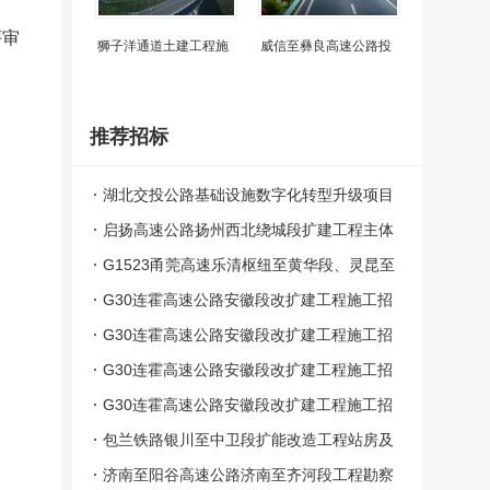
评审
狮子洋通道土建工程施
威信至彝良高速公路投
推荐招标
湖北交投公路基础设施数字化转型升级项目
设计施工总承包评标结果公示
启扬高速公路扬州西北绕城段扩建工程主体
工程施工项目（第一批）中标候选人公示
G1523甬莞高速乐清枢纽至黄华段、灵昆至
苍南段安全韧性提升工程第SG01标段中标
G30连霍高速公路安徽段改扩建工程施工招
候选人公示
标LHTJ-04标段评标结果公示
G30连霍高速公路安徽段改扩建工程施工招
标LHTJ-03标段评标结果公示
G30连霍高速公路安徽段改扩建工程施工招
标LHTJ-02标段评标结果公示
G30连霍高速公路安徽段改扩建工程施工招
标LHTJ-01标段评标结果公示
包兰铁路银川至中卫段扩能改造工程站房及
相关工程YZZF－1、YZZF－2标段施工总
济南至阳谷高速公路济南至齐河段工程勘察