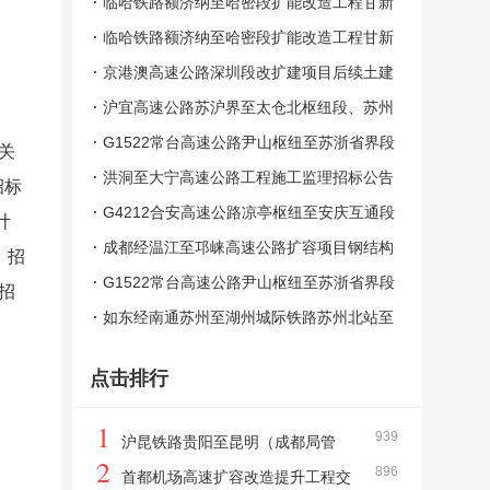
临哈铁路额济纳至哈密段扩能改造工程甘新
省界至哈密段施工总价承包资格预审公告
临哈铁路额济纳至哈密段扩能改造工程甘新
省界至哈密段施工监理资格预审公告
京港澳高速公路深圳段改扩建项目后续土建
工程施工招标公告
沪宜高速公路苏沪界至太仓北枢纽段、苏州
港太仓港区南疏港高速公路HYNSG-JL1、2
G1522常台高速公路尹山枢纽至苏浙省界段
关
标段施工监理招标公告
扩建工程CTN-JL1、2标段施工监理招标公
洪洞至大宁高速公路工程施工监理招标公告
招标
告
G4212合安高速公路凉亭枢纽至安庆互通段
计
改扩建工程施工招标公告
成都经温江至邛崃高速公路扩容项目钢结构
，招
施工GJG标段招标公告
G1522常台高速公路尹山枢纽至苏浙省界段
招
扩建工程主体施工项目CTN-SG4标段招标
如东经南通苏州至湖州城际铁路苏州北站至
公告
苏州东站段先期实施段站前工程施工项目R
点击排行
TSH-TJ-SG03标段资格预审公告（代招标
公告）
1
939
沪昆铁路贵阳至昆明（成都局管
2
896
段）改造工程施工总价承包招标资格预审公
首都机场高速扩容改造提升工程交