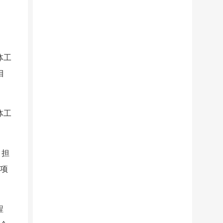
体工
目
体工
，担
的项
程