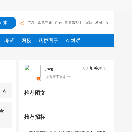
岳武高速
广东
沥青混凝土
试验
机械
发电机
施工
设计
路桥
工程
考试
网校
路桥圈子
AI对话
加关注
jczg
0
没有留下签名~~
推荐图文
合
推荐招标