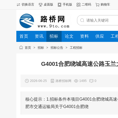
切换语言
桌面版
手机版
二维码
购物车
首页
资讯
招标
论文
资料
供应
工
首页
>
招标
>
招标公告
>
工程招标
G4001合肥绕城高速公路玉
2026-06-25
路桥招标网
1495
0
核心提示：1.招标条件本项目G4001合肥绕城
肥市交通运输局关于G4001合肥绕