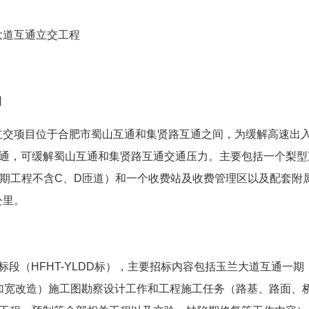
兰大道互通立交工程
司
互通立交项目位于合肥市蜀山互通和集贤路互通之间，为缓解高速出
通，可缓解蜀山互通和集贤路互通交通压力。主要包括一个梨型
（一期工程不含C、D匝道）和一个收费站及收费管理区以及配套附
公里。
标段（HFHT-YLDD标），主要招标内容包括玉兰大道互通一期
步加宽改造）施工图勘察设计工作和工程施工任务（路基、路面、