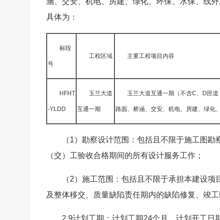
涵、交安、机电、房建、绿化、环保、水保、线外
具体为：
标段
工程区域
主要工程项目内容
号
HFHT
玉兰大道
玉兰大道互通一期（不含C、D匝道
-YLDD
互通一期
路面、桥涵、交安、机电、房建、绿化
（1）勘察设计范围：包括且不限于施工图勘
（交）工验收合格期间的所有设计服务工作；
（2）施工范围：包括且不限于承担本建设项
及整体移交、质量缺陷责任期内的缺陷修复、竣工
2.9计划工期：计划工期24个月，计划开工日