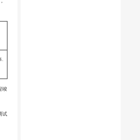
，
基、
程竣
调试