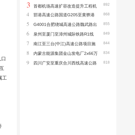
3
892
告
通安全设施工程施工招标招标公告
首都机场高速扩容改造提升工程机
4
868
邯港高速公路国道G205至黄骅港
电和照明工程施工招标招标公告
5
855
段机电工程施工监理招标公告
G4001合肥绕城高速公路魏武路出
6
849
入口互通立交工程设计施工总承包招标公告
泉州至厦门至漳州城际铁路R1线
7
844
（厦门段）土建工程监理（2标-4标） 招标
南江至三台(中江)高速公路项目施
8
834
公告
工监理JL1~JL6标段招标公告
内蒙古能源集团金山发电厂2x66万
入口
9
818
千瓦煤电扩建项目运煤铁路专用线EPC总承
四川广安至重庆合川西线高速公路
互
包工程招标公告
政府和社会资本合作项目特许经营者招标公
属工
告
桥