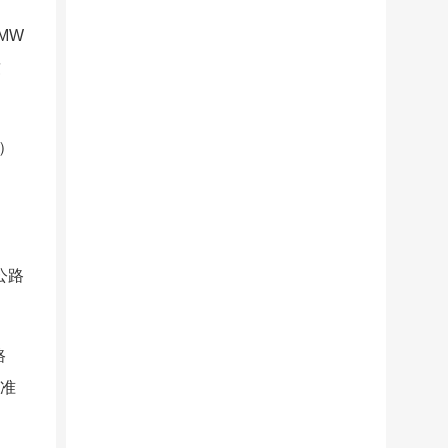
MW
致
）
公路
路
标准