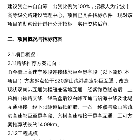
建设资金来自自筹，出资比例为100%，招标人为宁波市
高等级公路建设管理中心。项目已具备招标条件，现对该
项目的勘察设计进行公开招标，实行资格后审。
二、项目概况与招标范围
2.1 项目概况：
2.1.1路线推荐方案走向：
甬金衢上高速宁波段连接线郭巨至昆亭段（以下简称“本
项目”）方案起点位于S20穿山疏港高速郭巨互通，改造
现状双喇叭互通为枢纽兼落地互通，经紫微岙隧道后，上
跨梅山铁路支线，经马盘后设白峰互通与沿海中线及北堤
互通相接，经下阳隧道后抵虾腊、干岙，终点与象山湾疏
港高速郭巨至昆亭段、六横高速相接于昆亭互通。工可方
案推荐线长约14.09km。
2.1.2工程规模