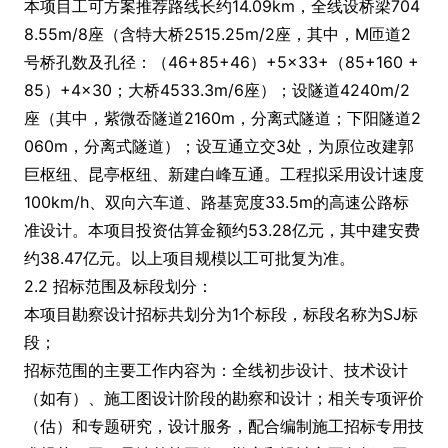
本项目工可方案推荐路线长约14.09km，全线设桥梁704
8.55m/8座（含特大桥2515.25m/2座，其中，M匝道2
号桥孔数及孔径：（46+85+46）+5×33+（85+160 +
85）+4×30；大桥4533.3m/6座）；设隧道4240m/2
座（其中，紫微岙隧道2160m，分离式隧道；下阳隧道2
060m，分离式隧道）；设互通立交3处，为原位改建郭
巨枢纽、昆亭枢纽、新建白峰互通。工程拟采用设计速度
100km/h、双向六车道、路基宽度33.5m的高速公路标
准设计。本项目投资估算金额约53.28亿元，其中建安费
约38.47亿元。以上项目规模以工可批复为准。
2.2 招标范围及标段划分：
本项目勘察设计招标共划分为1个标段，标段名称为SJ标
段；
招标范围的主要工作内容为：全线初步设计、技术设计
（如有）、施工图设计阶段的勘察和设计；相关专项评价
（估）和专题研究，设计服务，配合编制施工招标专用技