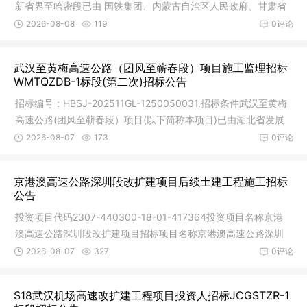
新省界至哈密段已由 国铁集团、内蒙古自治区人民政府、甘肃省
人民政
2026-08-08
119
0评论
武汉至黄梅高速公路（团风至蕲春段）项目施工监理招标
WMTQZDB-1标段(第二次)招标公告
招标编号：HBSJ-202511GL-1250050031.招标条件武汉至黄梅
高速公路(团风至蕲春段）项目(以下简称本项目)已由湖北省发展
和改革委员
2026-08-07
173
0评论
京港澳高速公路深圳段改扩建项目后续土建工程施工招标
公告
投资项目代码2307-440300-18-01-417364投资项目名称京港
澳高速公路深圳段改扩建项目招标项目名称京港澳高速公路深圳
段改扩建项目
2026-08-07
327
0评论
S18武汉机场高速改扩建工程项目投资人招标JCGSTZR-1