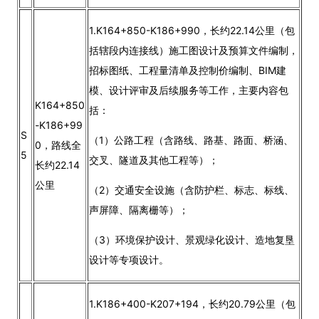
1.K164+850-K186+990，长约22.14公里（包
括辖段内连接线）施工图设计及预算文件编制，
招标图纸、工程量清单及控制价编制、BIM建
模、设计评审及后续服务等工作，主要内容包
K164+850
括：
-K186+99
S
（1）公路工程（含路线、路基、路面、桥涵、
0，路线全
5
交叉、隧道及其他工程等）；
长约22.14
公里
（2）交通安全设施（含防护栏、标志、标线、
声屏障、隔离栅等）；
（3）环境保护设计、景观绿化设计、造地复垦
设计等专项设计。
1.K186+400-K207+194，长约20.79公里（包