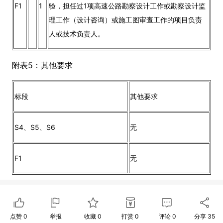
F1
1
验，担任过1项高速公路勘察设计工作或勘察设计监
理工作（设计咨询）或施工图审查工作的项目负责
人或技术负责人。
附表5：其他要求
标段
其他要求
S4、S5、S6
无
F1
无
点赞
0
举报
收藏
0
打赏
0
评论
0
分享
35