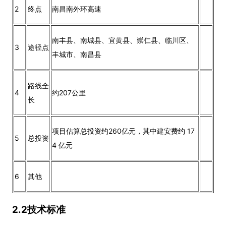
2
终点
南昌南外环高速
南丰县、南城县、宜黄县、崇仁县、临川区、
3
途径点
丰城市、南昌县
路线全
4
约207公里
长
项目估算总投资约260亿元，其中建安费约 17
5
总投资
4 亿元
6
其他
2.2技术标准