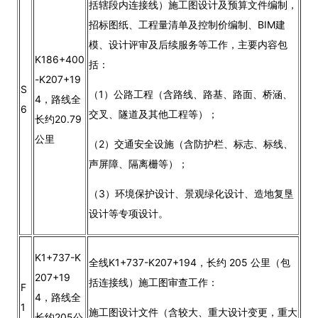
括辖段内连接线）施工图设计及预算文件编制，
招标图纸、工程量清单及控制价编制、BIM建
模、设计评审及后续服务等工作，主要内容包
K186+400
括：
-K207+19
S
（1）公路工程（含路线、路基、路面、桥涵、
4，路线全
6
交叉、隧道及其他工程等）；
长约20.79
公里
（2）交通安全设施（含防护栏、标志、标线、
声屏障、隔离栅等）；
（3）环境保护设计、景观绿化设计、造地复垦
设计等专项设计。
K1+737-K
全线K1+737-K207+194，长约 205 公里（包
207+19
括连接线）施工图审查工作：
F
4，路线全
1
施工图设计文件（含较大、重大设计变更，重大
长约205公