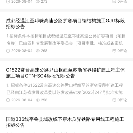
5〕550号
2026-08-04
273
0评论
成都经温江至邛崃高速公路扩容项目钢结构施工GJG标段
招标公告
1.招标条件本招标项目成都经温江至邛崃高速公路扩容项目（项目
名称）已由四川省发展和改革委员会（项目审批、核准或备案机
关名称
2026-08-04
268
0评论
G1522常台高速公路尹山枢纽至苏浙省界段扩建工程主体
施工项目CTN-SG4标段招标公告
1. 招标条件G1522常台高速公路尹山枢纽至苏浙省界段扩建工程
已经由江苏省发展改革委以苏发改基础发[2025]247号批准实施
(项目代码
2026-08-04
258
0评论
国道336线平鲁县城改线下穿木瓜界铁路专用线工程施工
招标公告