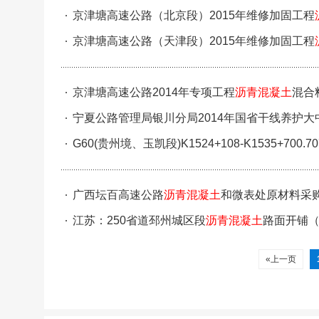
京津塘高速公路（北京段）2015年维修加固工程
京津塘高速公路（天津段）2015年维修加固工程
京津塘高速公路2014年专项工程
沥青混凝土
混合
宁夏公路管理局银川分局2014年国省干线养护大
标公告
G60(贵州境、玉凯段)K1524+108-K1535+700.70
广西坛百高速公路
沥青混凝土
和微表处原材料采
江苏：250省道邳州城区段
沥青混凝土
路面开铺
«上一页