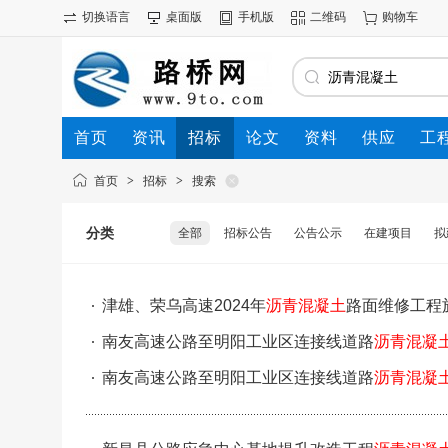
切换语言
桌面版
手机版
二维码
购物车
首页
资讯
招标
论文
资料
供应
工
首页
>
招标
>
搜索
分类
全部
招标公告
公告公示
在建项目
拟
津雄、荣乌高速2024年
沥青混凝土
路面维修工程
南友高速公路至明阳工业区连接线道路
沥青混凝
南友高速公路至明阳工业区连接线道路
沥青混凝