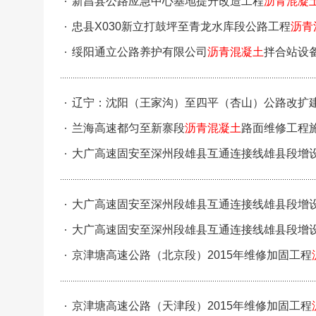
新昌县公路应急中心基地提升改造工程
沥青混凝
忠县X030新立打鼓坪至青龙水库段公路工程
沥青
绥阳通立公路养护有限公司
沥青混凝土
拌合站设
辽宁：沈阳（王家沟）至四平（杏山）公路改扩
兰海高速都匀至新寨段
沥青混凝土
路面维修工程
大广高速固安至深州段雄县互通连接线雄县段增
段）中标候选人公示
大广高速固安至深州段雄县互通连接线雄县段增
段）中标候选人公示
大广高速固安至深州段雄县互通连接线雄县段增
选人公示
京津塘高速公路（北京段）2015年维修加固工程
京津塘高速公路（天津段）2015年维修加固工程