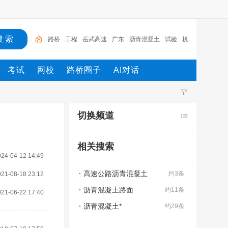
路桥
工程
岳武高速
广东
沥青混凝土
试验
机
械
发电机
施工
设计
考试
网校
路桥圈子
AI对话
切换频道
相关搜索
024-04-12 14:49
高速公路沥青混凝土
约3条
021-08-18 23:12
沥青混凝土路面
约11条
021-06-22 17:40
沥青混凝土*
约29条