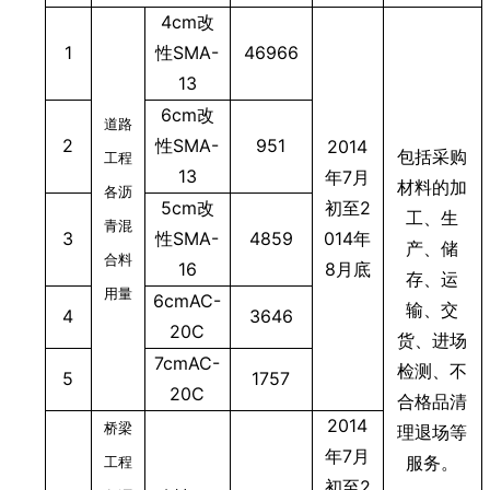
4cm
改
1
性SMA-
46966
13
6cm
改
道路
2
性SMA-
951
2014
包括采购
工程
13
年7月
材料的加
各沥
5cm
改
初至2
工、生
青混
3
性SMA-
4859
014年
产、储
合料
16
8月底
存、运
用量
6cmAC-
输、交
4
3646
20C
货、
进场
7cmAC-
检测、不
5
1757
20C
合格品清
2014
桥梁
理退场
等
年7月
服务。
工程
初至2