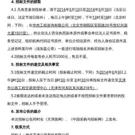
4.
招标文件的获取
2014
5
12
2014
5
16
4.1 凡有意参加投标者，请于
年
月
日至
年
月
日（法定公
9
11
13
16
休日、法定节假日除外），每日上午
时至
时，下午
时至
时（北京时
华杰工程咨询有限公司（北京市朝阳区安苑路20号世纪兴源
间，下同），在
大厦1501室）
，持企业法人营业执照副本原件或事业单位法人证书原件、税
务登记证、组织机构代码证书原件、单位介绍信原件、经办人身份证原件及
上述资料复印件（须加盖公章）一套进行现场报名并购买招标文件。
4.2招标文件每套售价人民币1000元，售后不退。
5.
投标文件的递交及相关事宜
2014
6
9
5.1投标文件递交的截止时间（投标截止时间，下同）为
年
月
日上
9
30
8
30
9
30
天津
午
时
分，投标人应于当日
时
分至
时
分将投标文件递交至
市公路工程交易管理中心（天津市河东区东兴路218号）
。
5.2逾期送达的或者未送达指定地点的或者不按照招标文件要求密封的投
标文件，招标人不予受理。
6.
发布公告的媒介
本次招标公告同时在《天津路网》、《中国采购与招标网》上发布。
7.
联系方式