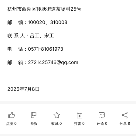
杭州市西湖区转塘街道茶场村25号
邮 编：100020、310008
联 系 人：吕工、宋工
电 话：0571-81061973
邮 箱：2721425746@qq.com
2026年7月8日
点赞
0
举报
收藏
0
打赏
0
评论
0
分享
8