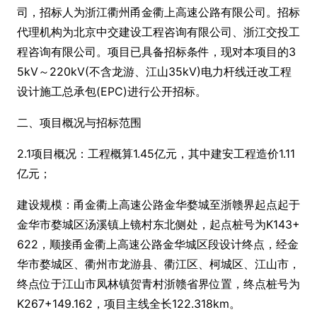
司，招标人为浙江衢州甬金衢上高速公路有限公司。招标
代理机构为北京中交建设工程咨询有限公司、浙江交投工
程咨询有限公司。项目已具备招标条件，现对本项目的3
5kV～220kV(不含龙游、江山35kV)电力杆线迁改工程
设计施工总承包(EPC)进行公开招标。
二、项目概况与招标范围
2.1项目概况：工程概算1.45亿元，其中建安工程造价1.11
亿元；
建设规模：甬金衢上高速公路金华婺城至浙赣界起点起于
金华市婺城区汤溪镇上镜村东北侧处，起点桩号为K143+
622，顺接甬金衢上高速公路金华城区段设计终点，经金
华市婺城区、衢州市龙游县、衢江区、柯城区、江山市，
终点位于江山市凤林镇贺青村浙赣省界位置，终点桩号为
K267+149.162，项目主线全长122.318km。