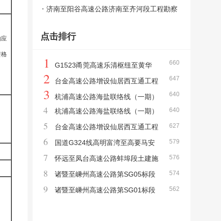
相关工程YZZF－1、YZZF－2标段施工总
济南至阳谷高速公路济南至齐河段工程勘察
价承包招标中标候选人公示
设计和勘察监理及双院制咨询评标结果公示
点击排行
响应
资格
1
660
G1523甬莞高速乐清枢纽至黄华
2
647
段、灵昆至苍南段安全韧性提升工程第SG01
台金高速公路增设仙居西互通工程
3
640
标段中标候选人公示
第JL01监理标段中标候选人公示
杭浦高速公路海盐联络线（一期）
4
640
杭浦高速公路海盐联络线（一期）
交通安全设施工程第JA01标段中标候选人公
5
627
交通安全设施工程第JA02标段中标候选人公
台金高速公路增设仙居西互通工程
示
6
579
示
中标候选人公示
国道G324线高明富湾至高要马安
7
576
段新改建工程（TJ3标段）施工中标候选人公
怀远至凤台高速公路蚌埠段土建施
8
574
示
工项目TJ-04标段中标候选人公示
诸暨至嵊州高速公路第SG05标段
9
562
中标候选人公示
诸暨至嵊州高速公路第SG01标段
中标候选人公示