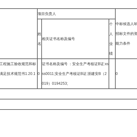
项目负责人
中标候选人
个
招标文件的
姓
人
相关证书名称及编号
能力条件
名
业
绩
工程施工验收规范和标
证书名称及编号 ：安全生产考核证B证:xs
足技术规范书1.20.1
0
ss0011;安全生产考核证B证:浙建安B（2
0
019）0194253;