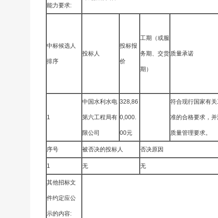
能力要求:
工期（或服
中标候选人
投标报
投标人
务期、交货
质量承诺
排序
价
期）
中国水利水电
328,86
符合现行国家有关
1
第六工程局有
0,000.
准的合格要求，并满
限公司
00元
质量管理要求。
序号
被否决的投标人
否决原因
1
无
无
其他招标文
件约定应公
示的内容: