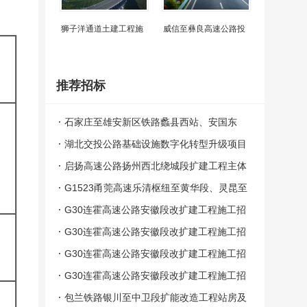
狮子洋通道土建工程施
威信至彝良高速公路投
推荐招标
石家庄至雄安新区铁路蠡县西站、安国东
站、无极站站房及相关配套工程施工总价承
湖北交投公路基础设施数字化转型升级项目
包中标候选人公示
设计施工总承包评标结果公示
启扬高速公路扬州西北绕城段扩建工程主体
工程施工项目（第一批）中标候选人公示
G1523甬莞高速乐清枢纽至黄华段、灵昆至
苍南段安全韧性提升工程第SG01标段中标
G30连霍高速公路安徽段改扩建工程施工招
候选人公示
标LHTJ-04标段评标结果公示
G30连霍高速公路安徽段改扩建工程施工招
标LHTJ-03标段评标结果公示
G30连霍高速公路安徽段改扩建工程施工招
标LHTJ-02标段评标结果公示
G30连霍高速公路安徽段改扩建工程施工招
标LHTJ-01标段评标结果公示
包兰铁路银川至中卫段扩能改造工程站房及