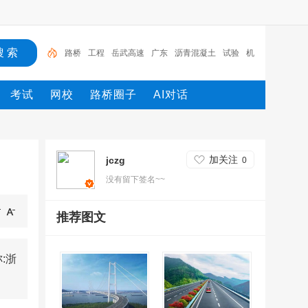
路桥
工程
岳武高速
广东
沥青混凝土
试验
机
械
发电机
施工
设计
考试
网校
路桥圈子
AI对话
加关注
jczg
0
没有留下签名~~
推荐图文
:浙