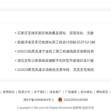
• 石家庄至雄安新区铁路蠡县西站、安国东站、无极
• 新建济南至枣庄铁路站房工程设计招标JZZFSJ-2标
• G9221杭甬高速宁波段三期工程威海路至柴桥段房
• 湖北交投公路基础设施数字化转型升级项目设计施
• G1523甬莞高速乐清枢纽至黄华段、灵昆至苍南段
|
使用协议
|
联系方式
|
关于我们
|
排名推广
|
广告服务
|
积分换礼
|
网站留言
津ICP备20006083号-1
12010502100290
Copyright © 9to.com All Rights Reserved 路桥网 版权所有