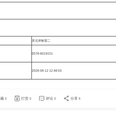
庆元评标室二
0578-6019151
2026-06-12 12:48:03
收藏
打赏
评论
分享
0
0
0
6