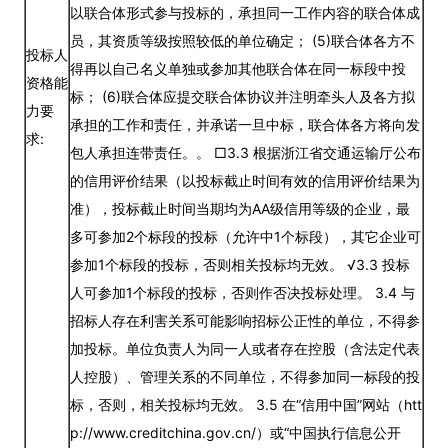
以联合体形式参与投标的，承担同一工作内容的联合体成
员，其资质等级按照较低的单位确定； (5)联合体各方不
投标人
得再以自己名义单独或参加其他联合体在同一标段中投
资格能
标； (6)联合体应提交联合体协议并注明牵头人及各方拟
力要
承担的工作和责任，并承诺一旦中标，联合体各方将向发
求:
包人承担连带责任。。 □3.3 根据浙江省交通运输厅公布
的信用评价结果（以投标截止时间有效的信用评价结果为
准），投标截止时间当期均为AA级信用等级的企业，最
多可参加2个标段的投标（允许中1个标段），其它企业可
参加1个标段的投标，否则相关投标均无效。 √3.3 投标
人可参加1个标段的投标，否则作否决投标处理。 3.4 与
招标人存在利害关系可能影响招标公正性的单位，不得参
加投标。单位负责人为同一人或者存在控股（含法定代表
人控股）、管理关系的不同单位，不得参加同一标段的投
标，否则，相关投标均无效。 3.5 在“信用中国”网站（htt
p://www.creditchina.gov.cn/）或“中国执行信息公开