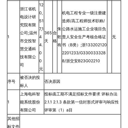
12
浙江省机
0,
机电工程专业一级注册建
电设计研
51
造师/高工程师技术职称/
究院有限
7,1
朱
公路水运施工企业项目负
公司;温州
365
合
1
4
乾
责人安全生产考核合格证
无
市交投智
天
格
4.
有
书（B类）;浙133202120
慧交通科
0
2201233/G330033328
技有限公
0
8/浙交安B23G02210
司
元
被否决的投
序号
否决原因
标人
上海电科智
投标函工期不满足招标文件要求 评标办法
1
能系统股份
2.1.1 2.1.3 条款第一信封形式评审与响应性
有限公司
评审第（1）a目
其他招
标文件