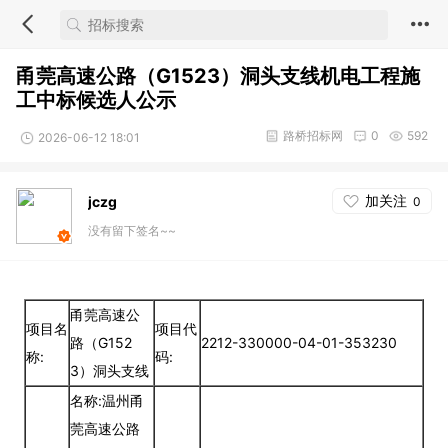
甬莞高速公路（G1523）洞头支线机电工程施
工中标候选人公示
路桥招标网
0
592
2026-06-12 18:01
加关注
jczg
0
没有留下签名~~
甬莞高速公
项目名
项目代
路（G152
2212-330000-04-01-353230
称:
码:
3）洞头支线
名称:温州甬
莞高速公路