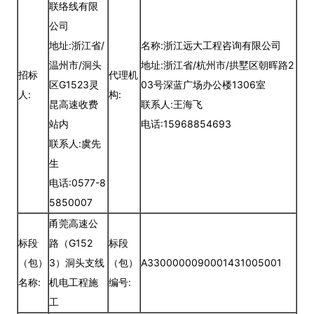
联络线有限
公司
地址:浙江省/
名称:浙江远大工程咨询有限公司
温州市/洞头
地址:浙江省/杭州市/拱墅区朝晖路2
招标
代理机
区G1523灵
03号深蓝广场办公楼1306室
人:
构:
昆高速收费
联系人:王海飞
站内
电话:15968854693
联系人:虞先
生
电话:0577-8
5850007
甬莞高速公
标段
路（G152
标段
（包）
3）洞头支线
（包）
A3300000090001431005001
名称:
机电工程施
编号:
工