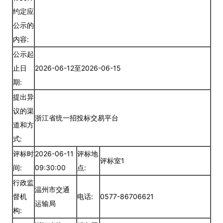
约定应
公示的
内容:
公示起
止日
2026-06-12至2026-06-15
期:
提出异
议的渠
浙江省统一招投标交易平台
道和方
式:
评标时
2026-06-11
评标地
评标室1
间:
09:30:00
点:
行政监
温州市交通
督机
电话:
0577-86706621
运输局
构: