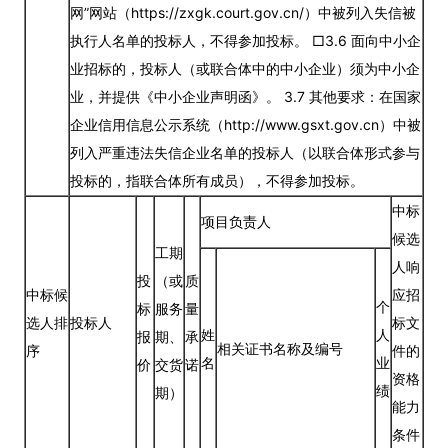
网”网站（https://zxgk.court.gov.cn/）中被列入失信被
执行人名单的投标人，不得参加投标。 □3.6 面向中小企
业招标的，投标人（或联合体中的中小企业）须为中小企
业，并提供《中小企业声明函》。 3.7 其他要求：在国家
企业信用信息公示系统（http://www.gsxt.gov.cn）中被
列入严重违法失信企业名单的投标人（以联合体形式参与
投标的，指联合体所有成员），不得参加投标。
中标
项目负责人
候选
工期
人响
投
（或
质
中标候
应招
个
标
服务
量
选人排
投标人
标文
姓
人
报
期、
承
相关证书名称及编号
序
件的
名
业
价
交货
诺
资格
绩
期）
能力
条件