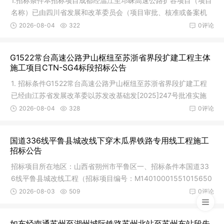
1.招标条件本招标项目成都经温江至邛崃高速公路扩容项目（项目
名称）已由四川省发展和改革委员会（项目审批、核准或备案机
关名称
2026-08-04
322
0评论
G1522常台高速公路尹山枢纽至苏浙省界段扩建工程主体
施工项目CTN-SG4标段招标公告
1. 招标条件G1522常台高速公路尹山枢纽至苏浙省界段扩建工程
已经由江苏省发展改革委以苏发改基础发[2025]247号批准实施
(项目代码
2026-08-04
328
0评论
国道336线平鲁县城改线下穿木瓜界铁路专用线工程施工
招标公告
招标项目所在地区：山西省朔州市平鲁区一、招标条件本国道33
6线平鲁县城改线工程（招标项目编号：M14010001551015650
01），工程
2026-08-03
509
0评论
如东经南通苏州至湖州城际铁路苏州北站至苏州东站段先