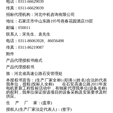
电话：0311-66629039
传真：0311-66629039
招标代理机构：河北中机咨询有限公司
地址：石家庄市中山东路195号燕春花园酒店19层
邮编：050011
联系人：宋先生、袁先生
电话：0311-86063928、86056498
传真：0311-86219087
附件
产品代理授权书格式
产品代理授权书
致：河北省高速公路石安管理处
本授权书宣告：(生产厂家全称) (职务) (姓名)合法的代表
我单位，授权(投标人全称) 在石安高速公路2011年发
电机更新工程投标活动中，有独家代理我单位(设备名称)
的权利，我单位保证按该项目的设备采购及安装要求及时
供应。
生 产 厂 家：(盖章)
授权人(生产厂家法定代表人)：(签字)