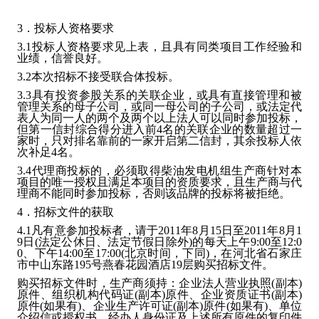
3．投标人资格要求
3.1投标人资格要求见上表，且具有同类项目工作经验和
业绩，信誉良好。
3.2本次招标不接受联合体投标。
3.3具有投资参股关系的关联企业，或具有直接管理和被
管理关系的母子公司，或同一母公司的子公司，或法定代
表人为同一人的两个及两个以上法人可以同时参加投标，
但第一信封综合得分进入前4名的关联企业的数量超过一
家时，只对排名靠前的一家开启第二信封，其余投标人依
次补足4名。
3.4代理商投标的，必须取得柴油发电机组生产商针对本
项目的唯一授权且满足本项目的资质要求，且生产商与代
理商不能同时参加投标，否则该品牌的投标将被拒绝。
4．招标文件的获取
4.1凡有意参加投标者，请于2011年8月15日至2011年8月1
9日(法定公休日、法定节假日除外)的每天上午9:00至12:0
0、下午14:00至17:00(北京时间，下同)，在河北省石家庄
市中山东路195号燕春花园酒店19层购买招标文件。
购买招标文件时，生产商须持：企业法人营业执照(副本)
原件、组织机构代码证(副本)原件、企业资质证书(副本)
原件(如果有)、企业生产许可证(副本)原件(如果有)、单位
介绍信或授权书、经办人身份证及上述所有原件的复印件