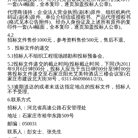
一套(A4幅面，全本复印，逐页加盖投标人公章)。
代理商须持：企业法人营业执照(副本)原件、组织机构代
码证(副本)原件、单位介绍信或授权书、产品代理授权书
(格式见本公告附件)、经办人身份证及上述所有原件的复
印件一套(A4幅面，全本复印，逐页加盖投标人公章)。
4.2
招标文件售价1000元，参考资料售价500元，售后不退。
5．投标文件的递交
5.1招标人不组织工程现场踏勘和投标预备会。
5.2投标文件递交的截止时间(投标截止时间，下同)为2011
年9月6日9时00分，投标人应当于当日8时00分至9时00分
将投标文件递交至石家庄阳光艾美特酒店三楼会议室(石
家庄市建设北大街38号，0311-86098661/2/3)。
5.3逾期送达的或者未送达指定地点的投标文件，招标人
不予受理。
6.联系方式
招标人：河北省高速公路石安管理处
地址：石家庄市裕华东路509号
邮编：050031
联系人：彭女士、张先生