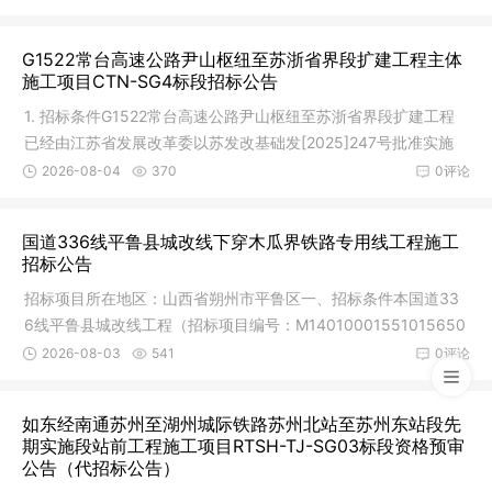
G1522常台高速公路尹山枢纽至苏浙省界段扩建工程主体
施工项目CTN-SG4标段招标公告
1. 招标条件G1522常台高速公路尹山枢纽至苏浙省界段扩建工程
已经由江苏省发展改革委以苏发改基础发[2025]247号批准实施
(项目代码
2026-08-04
370
0评论
国道336线平鲁县城改线下穿木瓜界铁路专用线工程施工
招标公告
招标项目所在地区：山西省朔州市平鲁区一、招标条件本国道33
6线平鲁县城改线工程（招标项目编号：M14010001551015650
01），工程
2026-08-03
541
0评论
如东经南通苏州至湖州城际铁路苏州北站至苏州东站段先
期实施段站前工程施工项目RTSH-TJ-SG03标段资格预审
公告（代招标公告）