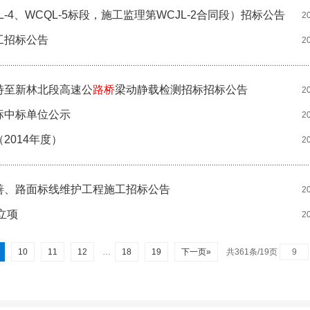
-4、WCQL-5标段，施工监理第WCJL-2合同段）招标公告
2
工招标公告
2
特至新林北段高速公
路桥
梁动静载检测招标招标公告
2
标中标单位公示
2
2014年度）
2
善、路面标线维护工程施工招标公告
2
立项
2
10
11
12
…
18
19
下一页»
共361条/19页