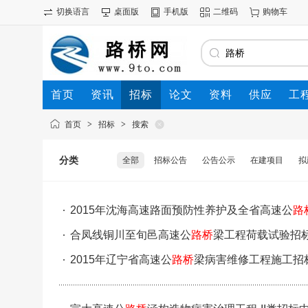
切换语言
桌面版
手机版
二维码
购物车
首页
资讯
招标
论文
资料
供应
工
首页
>
招标
>
搜索
分类
全部
招标公告
公告公示
在建项目
拟
2015年沈海高速路面预防性养护及全省高速公
路
招标公告
合凤线铜川至旬邑高速公
路桥
梁工程荷载试验招
2015年辽宁省高速公
路桥
梁病害维修工程施工招