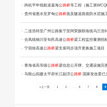
跨杭平申线航道嘉海公
路桥
等工程（施工第WCQL
贵州省惠水至罗甸公
路桥
面及隧道路面防水层施
二连浩特至广州公路集宁至阿荣旗联络线乌兰浩
合凤线铜川至旬邑高速公
路桥
梁工程监控量测招
宁宿徐高速公
路桥
梁支座同步顶升更换施工项目（
青海省高等级公
路桥
梁信息公开牌、交通设施完
马鞍山拟建太平府长江副汊公
路桥
国家发改委已
«上一页
1
2
…
6
7
8
9