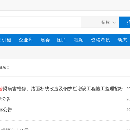
程机械
企业库
展会
图库
视频
资格考试
动态
建项目
桥
梁病害维修、路面标线改造及钢护栏增设工程施工监理招标
2
标公告
2
标公告
2