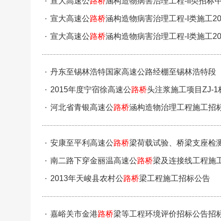
宣大高速公
路桥
涵构造物病害治理工程-II类招标
宣大高速公
路桥
涵构造物病害治理工程-I类施工20
宣大高速公
路桥
涵构造物病害治理工程-I类施工20
丹东至锡林浩特国家高速公路经棚至锡林浩特段
示
2015年度宁宿徐高速公
路桥
头注浆施工项目ZJ-1
河北省青银高速公
路桥
涵构造物治理工程施工招
安康至平利高速公
路桥
梁荷载试验、桥梁支座检
南二路下穿金丽温高速公
路桥
梁及连接线工程施
2013年天峻县农村公
路桥
梁工程施工招标公告
嘉峪关市金港
路桥
梁等工程环境评价招标公告招