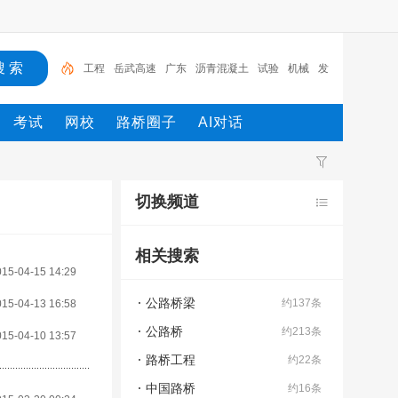
工程
岳武高速
广东
沥青混凝土
试验
机械
发
电机
施工
设计
路桥
考试
网校
路桥圈子
AI对话
切换频道
相关搜索
015-04-15 14:29
公路桥梁
约137条
015-04-13 16:58
公路桥
约213条
015-04-10 13:57
路桥工程
约22条
中国路桥
约16条