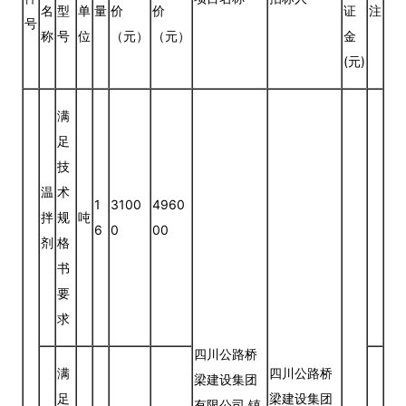
名
型
单
量
价
价
证
注
号
称
号
位
（元）
（元）
金
(元)
满
足
技
温
术
1
3100
4960
拌
规
吨
6
0
00
剂
格
书
要
求
四川公路桥
满
四川公路桥
梁建设集团
足
梁建设集团
有限公司 镇