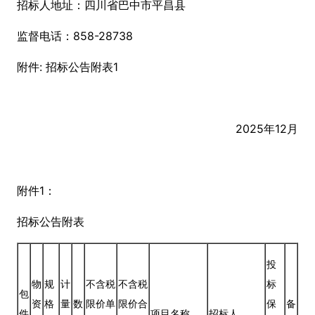
招标人地址：四川省巴中市平昌县
监督电话：858-28738
附件: 招标公告附表1
2025年12月
附件1：
招标公告附表
投
物
规
计
不含税
不含税
标
包
资
格
量
数
限价单
限价合
保
备
件
项目名称
招标人