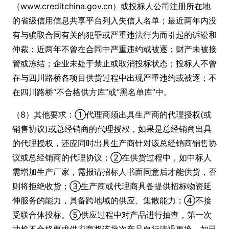
（www.creditchina.gov.cn）或投标人公司注册所在地
的省级信用信息共享平台列入失信人名单；最近两年内没
有与骗取合同有关的犯罪或严重违法行为而引起的诉讼和
仲裁；近两年不曾在合同中严重违约或被逐；财产未被接
管或冻结；企业未处于禁止或取消投标状态；投标人不曾
在与四川路桥各项目供货过程中出现严重违约或被逐；不
在四川路桥“不合格供方库”或“黑名单库”中。
（8）其他要求：①代理商须出具生产商的代理授权(或
销售协议)或总经销商的代理授权，如果是总经销商出具
的代理授权，还应同时出具生产商针对该总经销商销售协
议或总经销商的代理协议；②在供货过程中，如中标人
需增加生产厂家，需报请招标人书面同意后才能供货，否
则将拒绝收货；③生产商或代理商具备提供招标物资延
伸服务的能力，具备跨地域的供应、集散能力；④不接
受联合体投标。⑤供应过程中对产品进行抽查，第一次