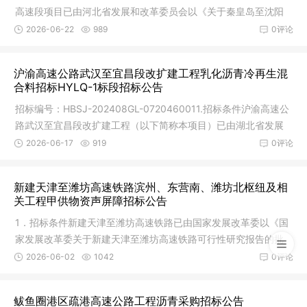
高速段项目已由河北省发展和改革委员会以《关于秦皇岛至沈阳
高速公
2026-06-22
989
0评论
沪渝高速公路武汉至宜昌段改扩建工程乳化沥青冷再生混
合料招标HYLQ-1标段招标公告
招标编号：HBSJ-202408GL-0720460011.招标条件沪渝高速公
路武汉至宜昌段改扩建工程（以下简称本项目）已由湖北省发展
和改革委员
2026-06-17
919
0评论
新建天津至潍坊高速铁路滨州、东营南、潍坊北枢纽及相
关工程甲供物资声屏障招标公告
1．招标条件新建天津至潍坊高速铁路已由国家发展改革委以《国
家发展改革委关于新建天津至潍坊高速铁路可行性研究报告的批
复》（
2026-06-02
1042
0评论
鲅鱼圈港区疏港高速公路工程沥青采购招标公告