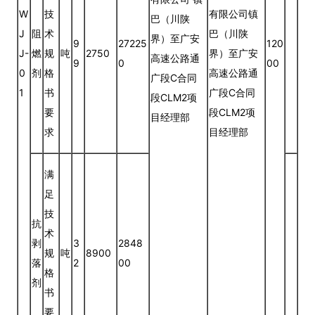
W
技
有限公司镇
巴（川陕
J
阻
术
巴（川陕
界）至广安
9
27225
120
J-
燃
规
吨
2750
界）至广安
高速公路通
9
0
00
0
剂
格
高速公路通
广段C合同
1
书
广段C合同
段CLM2项
要
段CLM2项
目经理部
求
目经理部
满
足
技
抗
术
剥
3
2848
规
吨
8900
落
2
00
格
剂
书
要