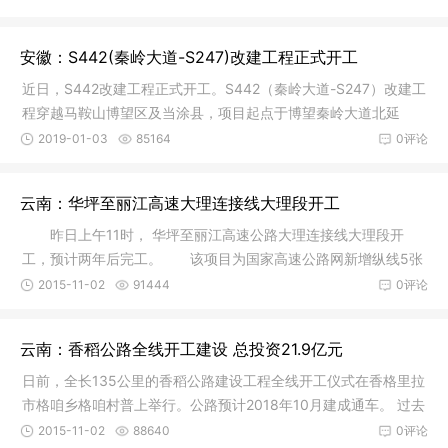
安徽：S442(秦岭大道-S247)改建工程正式开工
近日，S442改建工程正式开工。S442（秦岭大道-S247）改建工
程穿越马鞍山博望区及当涂县，项目起点于博望秦岭大道北延
段，终于河
2019-01-03
85164
0评论
云南：华坪至丽江高速大理连接线大理段开工
昨日上午11时， 华坪至丽江高速公路大理连接线大理段开
工，预计两年后完工。 该项目为国家高速公路网新增纵线5张
掖至打洛
2015-11-02
91444
0评论
云南：香稻公路全线开工建设 总投资21.9亿元
日前，全长135公里的香稻公路建设工程全线开工仪式在香格里拉
市格咱乡格咱村普上举行。公路预计2018年10月建成通车。 过去
从香格
2015-11-02
88640
0评论