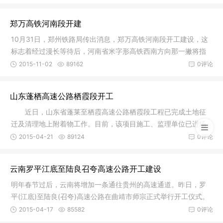
郑万高铁河南段开建
10月31日，郑州铁路局传出消息，郑万高铁河南段开工建设，这
标志着经过漫长等待后，河南省米字形高铁西南方向那一撇将指
日可待，
2015-11-02
89162
0评论
山东蓬栖高速公路栖霞段开工
近日，山东省蓬莱至栖霞高速公路栖霞段工程已完成土地征
迁及清理地上附着物工作。目前，该项目施工、监理单位已进场
进行驻地
2015-04-21
89124
0评论
云南罗平江底至陆良召夸高速公路开工建设
明年春节过后，云南将增加一条通往贵州的高速通道。昨日，罗
平(江底)至陆良(召夸)高速公路在曲靖市师宗正式举行开工仪式。
目前，
2015-04-17
85582
0评论