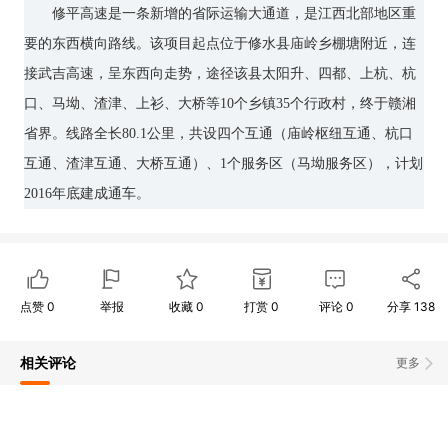
修平高速是一条新增的省际运输大通道，是江西北部地区重
要的东西横向路线。该项目起点位于修水县庙岭乡棚塘附近，连
接武吉高速，呈东西向走势，途径该县太阳升、四都、上杭、杭
口、马坳、渣津、上衫、大桥等10个乡镇35个行政村，终于赣湘
省界。线路全长80.1公里，共设四个互通（庙岭枢纽互通、杭口
互通、渣津互通、大桥互通）、1个服务区（马坳服务区），计划
2016年底建成通车。
点赞
0
举报
收藏
0
打赏
0
评论
0
分享
138
相关评论
更多