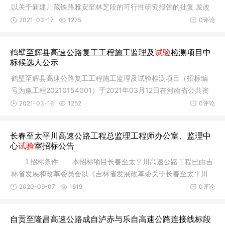
以关于新建川藏铁路雅安至林芝段的可行性研究报告的批复 发改
基础
2021-03-17
1275
0评论
鹤壁至辉县高速公路复工工程施工监理及
试验
检测项目中
标候选人公示
鹤壁至辉县高速公路复工工程施工监理及试验检测项目（招标编
号为豫工程20210154001）于2021年03月12日在河南省公共资
源交易中心
2021-03-16
1252
0评论
长春至太平川高速公路工程总监理工程师办公室、监理中
心
试验
室招标公告
1.招标条件 本招标项目长春至太平川高速公路工程已由吉
林省发展和改革委员会以《吉林省发展改革委关于长春至太平川
高速公
2020-09-07
1619
0评论
自贡至隆昌高速公路成自泸赤与乐自高速公路连接线标段