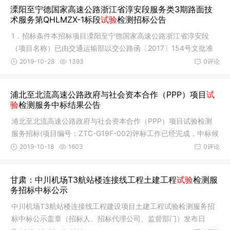
溧阳至宁德国家高速公路浙江省淳安段服务类3期路面技
术服务第QHLMZX-1标段
试验
检测招标公告
1．招标条件本招标项目溧阳至宁德国家高速公路浙江省淳安段
（项目名称）已由交通运输部以交公路函〔2017〕154号文批准
建设，项目
2019-10-28
1393
0评论
浦北至北流高速公路政府与社会资本合作（PPP）项目
试
验
检测服务中标结果公告
浦北至北流高速公路政府与社会资本合作（PPP）项目试验检测
服务招标(项目编号：ZTC-G19F-002)评标工作已经完成，中标候
选人公示
2019-10-18
1603
0评论
甘肃：中川机场T3航站楼连接线工程土建工程
试验
检测服
务招标中标公示
中川机场T3航站楼连接线工程建设项目土建工程试验检测服务招
标中标公示盖章（招标人、招标代理公司、监督部门）发布日