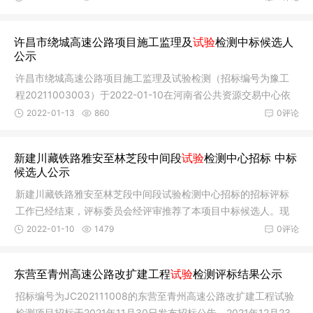
许昌市绕城高速公路项目施工监理及
试验
检测中标候选人
公示
许昌市绕城高速公路项目施工监理及试验检测（招标编号为豫工
程20211003003）于2022-01-10在河南省公共资源交易中心依
法进行公开
2022-01-13
860
0评论
新建川藏铁路雅安至林芝段中间段
试验
检测中心招标 中标
候选人公示
新建川藏铁路雅安至林芝段中间段试验检测中心招标的招标评标
工作已经结束，评标委员会经评审推荐了本项目中标候选人。现
就本次招
2022-01-10
1479
0评论
东营至青州高速公路改扩建工程
试验
检测评标结果公示
招标编号为JC202111008的东营至青州高速公路改扩建工程试验
检测项目招标于2021年11月30日发布招标公告，2021年12月23