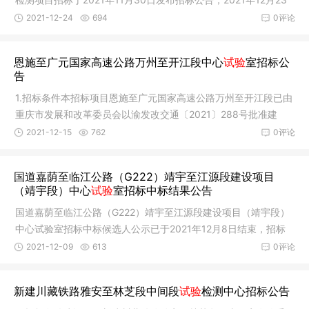
日开标，现
2021-12-24
694
0评论
恩施至广元国家高速公路万州至开江段中心
试验
室招标公
告
1.招标条件本招标项目恩施至广元国家高速公路万州至开江段已由
重庆市发展和改革委员会以渝发改交通〔2021〕288号批准建
设，初步
2021-12-15
762
0评论
国道嘉荫至临江公路（G222）靖宇至江源段建设项目
（靖宇段）中心
试验
室招标中标结果公告
国道嘉荫至临江公路（G222）靖宇至江源段建设项目（靖宇段）
中心试验室招标中标候选人公示已于2021年12月8日结束，招标
人确定评
2021-12-09
613
0评论
新建川藏铁路雅安至林芝段中间段
试验
检测中心招标公告