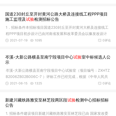
国道230封丘至开封黄河公路大桥及连接线工程PPP项目
施工监理及
试验
检测招标公告
1．招标条件本招标项目国道230封丘至开封黄河大桥及连接线工
程PPP项目初步设计已由河南省发展和改革委员会以豫发改设计
〔2019〕2
2021-07-19
1095
0评论
岑溪-大新公路横县至南宁段项目中心
试验
室中标候选人公
示
岑溪-大新公路横县至南宁段项目中心试验室（项目编号：ZXHTZ
B2006ZB02B006C-7 ）评标工作已经完成，根据《中华人民共
和国招标投
2021-06-15
1325
0评论
新建川藏铁路雅安至林芝段两区段
试验
检测中心招标招标
公告
1. 招标条件建设项目新建川藏铁路雅安至林芝段已由 国家发改委