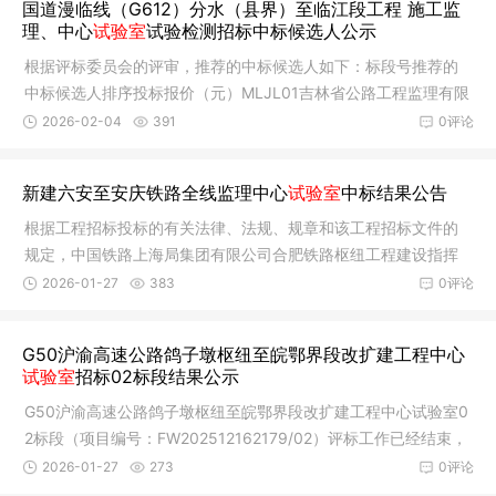
国道漫临线（G612）分水（县界）至临江段工程 施工监
理、中心
试验室
试验检测招标中标候选人公示
根据评标委员会的评审，推荐的中标候选人如下：标段号推荐的
中标候选人排序投标报价（元）MLJL01吉林省公路工程监理有限
责任公司
2026-02-04
391
0评论
新建六安至安庆铁路全线监理中心
试验室
中标结果公告
根据工程招标投标的有关法律、法规、规章和该工程招标文件的
规定，中国铁路上海局集团有限公司合肥铁路枢纽工程建设指挥
部的新建
2026-01-27
383
0评论
G50沪渝高速公路鸽子墩枢纽至皖鄂界段改扩建工程中心
试验室
招标02标段结果公示
G50沪渝高速公路鸽子墩枢纽至皖鄂界段改扩建工程中心试验室0
2标段（项目编号：FW202512162179/02）评标工作已经结束，
中标人已经
2026-01-27
273
0评论