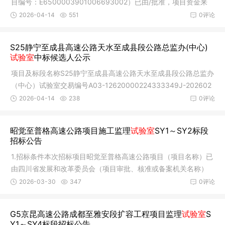
目编号：E6500003901006693002）已由/批准，项目资金来
源为 财政，招
2026-04-14
551
0评论
S25静宁至成县高速公路天水至成县段公路总监办(中心)
试验室
中标候选人公示
项目及标段名称S25静宁至成县高速公路天水至成县段公路总监办
（中心）试验室交易编号A03-12620000224333349J-202602
26-059739-7
2026-04-14
238
0评论
昭觉至普格高速公路项目施工监理
试验室
SY1～SY2标段
招标公告
1.招标条件本次招标项目昭觉至普格高速公路项目（项目名称）已
由四川省发展和改革委员会（项目审批、核准或备案机关名称）
以《关
2026-03-30
347
0评论
G5京昆高速公路成都至雅安段扩容工程项目监理
试验室
S
Y1～SY4标段招标公告