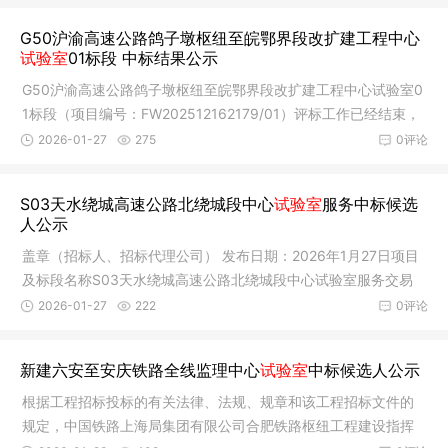
G50沪渝高速公路鸽子墩枢纽至皖鄂界段改扩建工程中心
试验室
01标段 中标结果公示
G50沪渝高速公路鸽子墩枢纽至皖鄂界段改扩建工程中心试验室0
1标段（项目编号：FW202512162179/01）评标工作已经结束，
中标人已经
2026-01-27
275
0评论
S03天水绕城高速公路北绕城段中心
试验室
服务中标候选
人公示
盖章（招标人、招标代理公司） 发布日期：2026年1月27日项目
及标段名称S03天水绕城高速公路北绕城段中心试验室服务交易
编号A03-1
2026-01-27
222
0评论
新建六安至安庆铁路全线监理中心
试验室
中标候选人公示
根据工程招标投标的有关法律、法规、规章和该工程招标文件的
规定，中国铁路上海局集团有限公司合肥铁路枢纽工程建设指挥