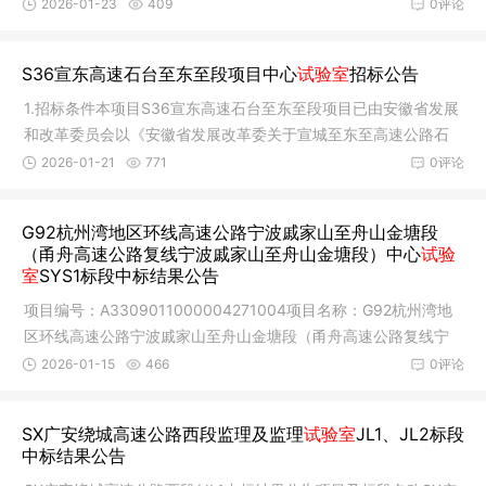
部的新建
2026-01-23
409
0评论
S36宣东高速石台至东至段项目中心
试验室
招标公告
1.招标条件本项目S36宣东高速石台至东至段项目已由安徽省发展
和改革委员会以《安徽省发展改革委关于宣城至东至高速公路石
台至东
2026-01-21
771
0评论
G92杭州湾地区环线高速公路宁波戚家山至舟山金塘段
（甬舟高速公路复线宁波戚家山至舟山金塘段）中心
试验
室
SYS1标段中标结果公告
项目编号：A3309011000004271004项目名称：G92杭州湾地
区环线高速公路宁波戚家山至舟山金塘段（甬舟高速公路复线宁
波戚家山至舟
2026-01-15
466
0评论
SX广安绕城高速公路西段监理及监理
试验室
JL1、JL2标段
中标结果公告