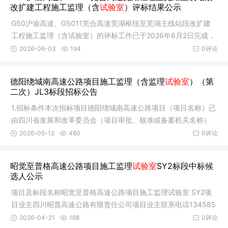
改扩建工程施工监理（含
试验室
）评标结果公示
G50沪渝高速、G5011芜合高速芜湖枢纽至芜湖主线站段改扩建
工程施工监理（含试验室）的评标工作已于2026年6月2日完成，
现将评标结
2026-06-03
194
0评论
德阳绕城南高速公路项目施工监理（含监理
试验室
）（第
二次）JL3标段招标公告
1.招标条件本次招标项目德阳绕城南高速公路项目（项目名称）已
由四川省发展和改革委员会（项目审批、核准或备案机关名称）
以《关
2026-05-12
460
0评论
昭觉至普格高速公路项目施工监理
试验室
SY2标段中标候
选人公示
项目及标段名称昭觉至普格高速公路项目施工监理试验室 SY2项
目业主四川昭普高速公路有限责任公司项目业主联系电话134585
92170招
2026-04-21
168
0评论