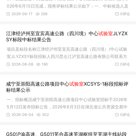
026年6月15日完成，现将评标结果公示如下：一、中标候选人及
其相关信
2026-06-17
256
0评论
江津经泸州至宜宾高速公路（四川境）中心
试验室
JLYZX
SY标段中标结果公告
项目及标段名称江津经泸州至宜宾高速公路（四川境）/中心试验
室JLYZXSY标段招标人四川昆仑江泸宜高速公路有限公司联系方
式183804
2026-06-08
190
0评论
咸宁至崇阳高速公路项目中心
试验室
XCSYS-1标段招标评
标结果公示
一、招标概况咸宁至崇阳高速公路项目中心试验室招标于2026年
5月12日发布招标公告，2026年6月3日在湖北省公共资源交易中
心1005室
2026-06-04
302
0评论
G50沪渝高速、G5011芜合高速芜湖枢纽至芜湖主线站段