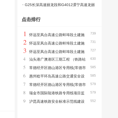
州段）土建 SG2标段中标结果公告
G25长深高速丽龙段和G4012溧宁高速龙丽
段安全韧性提升工程第TJ02标段施工中标
点击排行
结果公告
1
739
怀远至凤台高速公路蚌埠段土建施
2
731
工项目TJ-01标段中标结果公示
怀远至凤台高速公路蚌埠段土建施
3
727
工项目TJ-02标段中标结果公示
怀远至凤台高速公路蚌埠段土建施
4
630
汕头港广澳港区三期工程 （铁路站
工项目TJ-04标段中标结果公示
5
585
场陆域形成）施工中标结果公告
常德经开区德山港区专用线(常德市
6
585
德山站多式联运物流园铁路专用线)施工监理
惠州稔平环岛高速公路交通安全设
7
579
中标结果公告
施工程JA2标段施工中标结果公示
常德经开区德山港区专用线(常德市
8
579
德山站多式联运物流园铁路专用线)中标结果
瑞金市国际陆港铁路专用线项目监
9
552
公告
理（第二次）中标结果公告
沪昆高速铁路安全标准示范线建设
工程施工总价承包中标结果公告