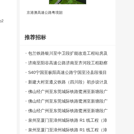
京港澳高速公路粤境韶
为2
推荐招标
包兰铁路银川至中卫段扩能改造工程站房及
相关工程YZZF－1、YZZF－2标段施工总
济南至阳谷高速公路济南至齐河段工程勘察
价承包招标中标结果公告
设计和勘察监理及双院制咨询中标结果公告
S40宁国至枞阳高速公路宁国至泾县段项目
特许经营者中标结果公示
新建大村至遵义铁路（四川段）初步设计及
施工图设计阶段勘察设计中标结果公示
佛山经广州至东莞城际铁路鹭洲至新塘段广
州段（除先期实施工程外）土建工程施工总
佛山经广州至东莞城际铁路鹭洲至新塘段广
承包项目（FSG-5标）中标结果
州段（除先期实施工程外）土建工程施工总
佛山经广州至东莞城际铁路鹭洲至新塘段广
承包项目（FSG-3标）中标结果
州段（除先期实施工程外）土建工程施工总
泉州至厦门至漳州城际铁路 R1 线工程（漳
承包项目（FSG-2标）中标结果
州段）土建SG3标段中标结果公告
泉州至厦门至漳州城际铁路 R1 线工程（漳