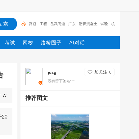
路桥
工程
岳武高速
广东
沥青混凝土
试验
机
械
发电机
施工
设计
考试
网校
路桥圈子
AI对话
加关注
jczg
0
告
没有留下签名~~
推荐图文
20