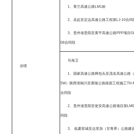
1、青兰高速公路LM1标
2、吴起至定边高速公路工程第LJ-10合同
3、贵州省贵阳至黄平高速公路PPP项目GH
08合同段
马海卫
业绩
1、国家高速公路网包头至茂名高速公路（
5W）陕西境铜川至黄陵公路路面工程施工TH-M
合同段
2、贵州省贵阳至瓮安高速公路项目第LM0
同段
3、 临夏双城至达里加（甘青界）公路建