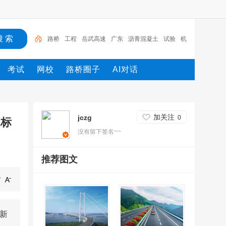
路桥
工程
岳武高速
广东
沥青混凝土
试验
机
械
发电机
施工
设计
考试
网校
路桥圈子
AI对话
加关注
jczg
0
2标
没有留下签名~~
推荐图文
程新