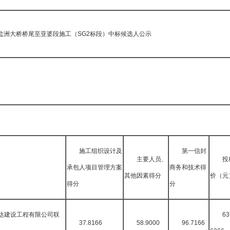
盐洲大桥桥尾至亚婆段施工（SG2标段）中标候选人公示
施工组织设计及
第一信封
主要人员、
投
承包人项目管理方案
商务和技术得
其他因素得分
价（元
得分
分
达建设工程有限公司联
63
37.8166
58.9000
96.7166