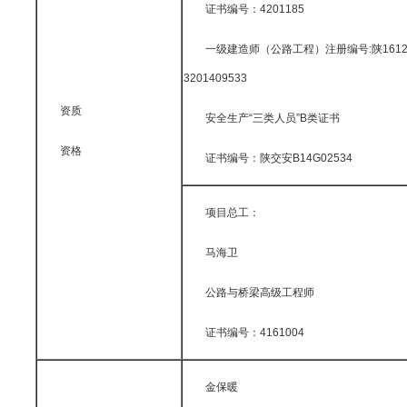
证书编号：4201185
一级建造师（公路工程）注册编号:陕1612
3201409533
资质
安全生产“三类人员”B类证书
资格
证书编号：陕交安B14G02534
项目总工：
马海卫
公路与桥梁高级工程师
证书编号：4161004
金保暖