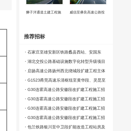
狮子洋通道土建工程施
威信至彝良高速公路投
推荐招标
石家庄至雄安新区铁路蠡县西站、安国东
站、无极站站房及相关配套工程施工总价承
湖北交投公路基础设施数字化转型升级项目
包中标候选人公示
设计施工总承包评标结果公示
启扬高速公路扬州西北绕城段扩建工程主体
工程施工项目（第一批）中标候选人公示
G1523甬莞高速乐清枢纽至黄华段、灵昆至
苍南段安全韧性提升工程第SG01标段中标
G30连霍高速公路安徽段改扩建工程施工招
候选人公示
标LHTJ-04标段评标结果公示
G30连霍高速公路安徽段改扩建工程施工招
标LHTJ-03标段评标结果公示
G30连霍高速公路安徽段改扩建工程施工招
标LHTJ-02标段评标结果公示
G30连霍高速公路安徽段改扩建工程施工招
标LHTJ-01标段评标结果公示
包兰铁路银川至中卫段扩能改造工程站房及