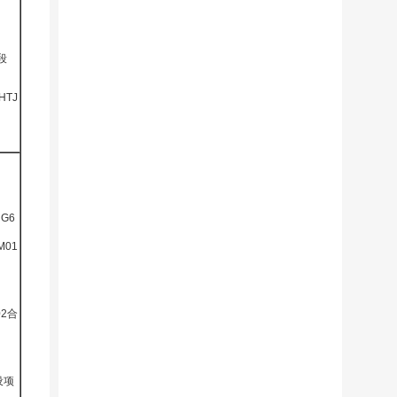
段
TJ
G6
01
2合
设项