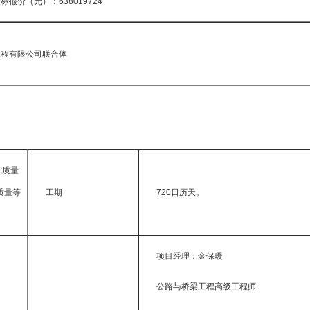
价（元）：638019724
工程有限公司联合体
;质量
质量等
工期
720日历天。
项目经理：金保暖
公路与桥梁工程高级工程师