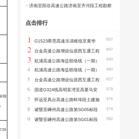
相关工程YZZF－1、YZZF－2标段施工总
济南至阳谷高速公路济南至齐河段工程勘察
价承包招标中标候选人公示
设计和勘察监理及双院制咨询评标结果公示
点击排行
1
657
G1523甬莞高速乐清枢纽至黄华
2
647
段、灵昆至苍南段安全韧性提升工程第SG01
台金高速公路增设仙居西互通工程
3
640
标段中标候选人公示
第JL01监理标段中标候选人公示
杭浦高速公路海盐联络线（一期）
4
640
杭浦高速公路海盐联络线（一期）
交通安全设施工程第JA01标段中标候选人公
5
627
交通安全设施工程第JA02标段中标候选人公
台金高速公路增设仙居西互通工程
示
6
579
示
中标候选人公示
国道G324线高明富湾至高要马安
标报
7
576
段新改建工程（TJ3标段）施工中标候选人公
怀远至凤台高速公路蚌埠段土建施
）
8
574
示
工项目TJ-04标段中标候选人公示
诸暨至嵊州高速公路第SG05标段
9
562
中标候选人公示
诸暨至嵊州高速公路第SG01标段
中标候选人公示
739