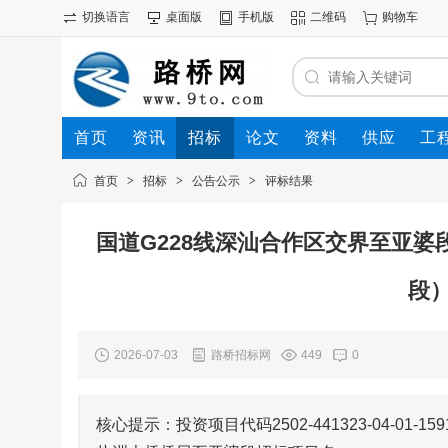
切换语言
桌面版
手机版
二维码
购物车
首页
资讯
招标
论文
资料
供应
工
首页
>
招标
>
公告公示
>
评标结果
国道G228线深汕合作区交界至亚婆
段
2026-07-03
路桥招标网
449
0
核心提示：投资项目代码2502-441323-04-0