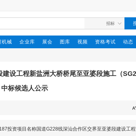
程机械
企业库
展会
图库
视频
资格考试
动态
段建设工程新盐洲大桥桥尾至亚婆段施工（SG
）中标候选人公示
1-159187投资项目名称国道G228线深汕合作区交界至亚婆段建设工