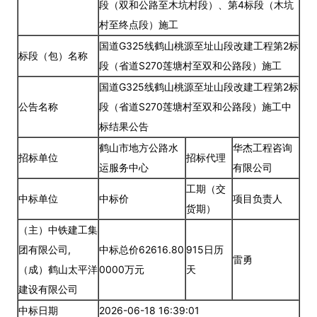
段（双和公路至木坑村段）、第4标段（木坑
村至终点段）施工
国道G325线鹤山桃源至址山段改建工程第2标
标段（包）名称
段（省道S270莲塘村至双和公路段）施工
国道G325线鹤山桃源至址山段改建工程第2标
公告名称
段（省道S270莲塘村至双和公路段）施工中
标结果公告
鹤山市地方公路水
华杰工程咨询
招标单位
招标代理
运服务中心
有限公司
工期（交
中标单位
中标价
项目负责人
货期）
（主）中铁建工集
团有限公司,
中标总价62616.80
915日历
雷勇
（成）鹤山太平洋
0000万元
天
建设有限公司
中标日期
2026-06-18 16:39:01