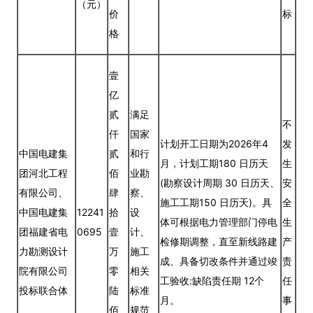
（元）
价
标
格
壹
亿
贰
满足
不
仟
国家
计划开工日期为2026年4
发
中国电建集
贰
和行
月，计划工期180 日历天
生
团河北工程
佰
业勘
(勘察设计周期 30 日历天、
安
有限公司、
肆
察、
施工工期150 日历天)。具
全
中国电建集
12241
拾
设
体可根据电力管理部门停电
生
团福建省电
0695
壹
计、
检修期调整，直至新线路建
产
力勘测设计
万
施工
成、具备切改条件并通过竣
责
院有限公司
零
相关
工验收:缺陷责任期 12个
任
投标联合体
陆
标准
月。
事
佰
规范