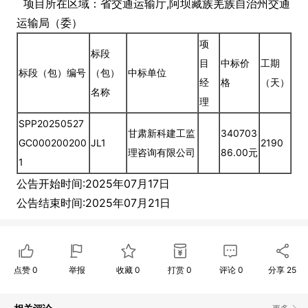
项目所在区域：省交通运输厅,阿坝藏族羌族自治州交通
运输局（委）
项
标段
目
中标价
工期
标段（包）编号
（包）
中标单位
经
格
（天）
名称
理
SPP20250527
甘肃新科建工监
340703
GC000200200
JL1
2190
理咨询有限公司
86.00元
1
公告开始时间:2025年07月17日
公告结束时间:2025年07月21日
点赞
0
举报
收藏
0
打赏
0
评论
0
分享
25