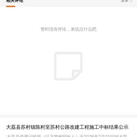
相关评论
更多
暂时没有评论，来说点什么吧
大荔县苏村镇陈村至苏村公路改建工程施工中标结果公示
大荔县交通运输局（以下简称招标人）于2026年7月31日对大荔