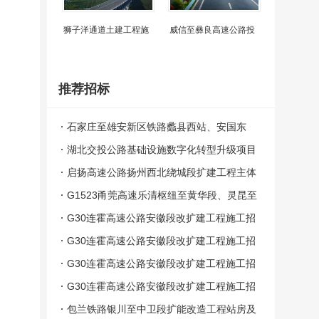
狮子洋通道土建工程施
威信至彝良高速公路投
推荐招标
石家庄至雄安新区铁路蠡县西站、安国东
站、无极站站房及相关配套工程施工总价承
湖北交投公路基础设施数字化转型升级项目
包中标候选人公示
设计施工总承包评标结果公示
启扬高速公路扬州西北绕城段扩建工程主体
工程施工项目（第一批）中标候选人公示
G1523甬莞高速乐清枢纽至黄华段、灵昆至
苍南段安全韧性提升工程第SG01标段中标
G30连霍高速公路安徽段改扩建工程施工招
候选人公示
标LHTJ-04标段评标结果公示
G30连霍高速公路安徽段改扩建工程施工招
标LHTJ-03标段评标结果公示
G30连霍高速公路安徽段改扩建工程施工招
标LHTJ-02标段评标结果公示
G30连霍高速公路安徽段改扩建工程施工招
标LHTJ-01标段评标结果公示
包兰铁路银川至中卫段扩能改造工程站房及