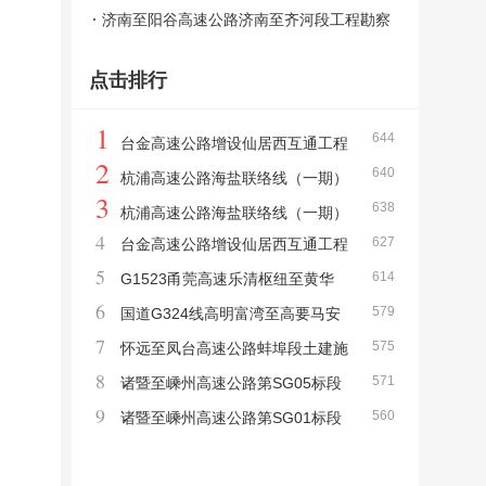
相关工程YZZF－1、YZZF－2标段施工总
济南至阳谷高速公路济南至齐河段工程勘察
价承包招标中标候选人公示
设计和勘察监理及双院制咨询评标结果公示
点击排行
1
644
台金高速公路增设仙居西互通工程
2
640
第JL01监理标段中标候选人公示
杭浦高速公路海盐联络线（一期）
3
638
交通安全设施工程第JA02标段中标候选人公
杭浦高速公路海盐联络线（一期）
4
627
台金高速公路增设仙居西互通工程
示
交通安全设施工程第JA01标段中标候选人公
5
614
中标候选人公示
G1523甬莞高速乐清枢纽至黄华
示
6
579
段、灵昆至苍南段安全韧性提升工程第SG01
国道G324线高明富湾至高要马安
7
575
标段中标候选人公示
段新改建工程（TJ3标段）施工中标候选人公
怀远至凤台高速公路蚌埠段土建施
8
571
示
工项目TJ-04标段中标候选人公示
诸暨至嵊州高速公路第SG05标段
9
560
中标候选人公示
诸暨至嵊州高速公路第SG01标段
中标候选人公示