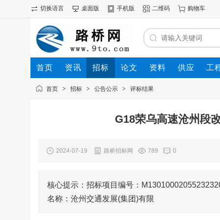
切换语言
桌面版
手机版
二维码
购物车
首页
资讯
招标
论文
资料
供应
工
首页
>
招标
>
公告公示
>
评标结果
G18荣乌高速沧州段
2024-07-19
路桥招标网
789
0
核心提示：招标项目编号：M1301000205523
名称：沧州交通发展(集团)有限