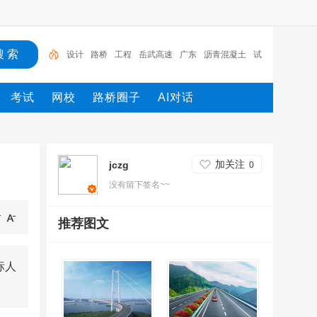
设计
路桥
工程
岳武高速
广东
沥青混凝土
试
验
机械
发电机
施工
考试
网校
路桥圈子
AI对话
加关注
jczg
0
没有留下签名~~
推荐图文
标人