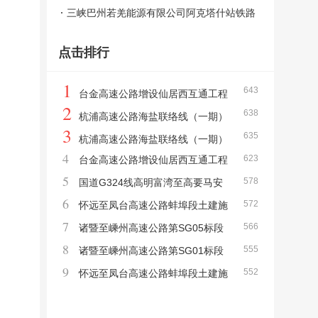
价承包招标中标候选人公示
设计和勘察监理及双院制咨询评标结果公示
三峡巴州若羌能源有限公司阿克塔什站铁路
专用线（塔克拉玛干沙漠新能源基地配套6×
点击排行
66万千瓦煤电项目）工程工程总承包中标候
选人公示
1
643
台金高速公路增设仙居西互通工程
2
638
第JL01监理标段中标候选人公示
杭浦高速公路海盐联络线（一期）
3
635
交通安全设施工程第JA02标段中标候选人公
杭浦高速公路海盐联络线（一期）
4
623
台金高速公路增设仙居西互通工程
示
交通安全设施工程第JA01标段中标候选人公
5
578
中标候选人公示
国道G324线高明富湾至高要马安
示
6
572
段新改建工程（TJ3标段）施工中标候选人公
怀远至凤台高速公路蚌埠段土建施
7
566
示
工项目TJ-04标段中标候选人公示
诸暨至嵊州高速公路第SG05标段
8
555
中标候选人公示
诸暨至嵊州高速公路第SG01标段
9
552
中标候选人公示
怀远至凤台高速公路蚌埠段土建施
工项目TJ-01标段中标候选人公示