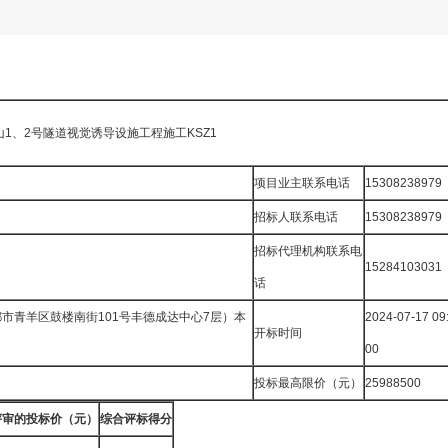
1、2号隧道视觉诱导设施工程施工KSZ1
项目业主联系电话
15308238979
招标人联系电话
15308238979
招标代理机构联系电
15284103031
话
市青羊区鼓楼南街101号丰德成达中心7层）本
2024-07-17 09
开标时间
00
投标最高限价（元）
25988500
评审的投标价（元）
综合评标得分