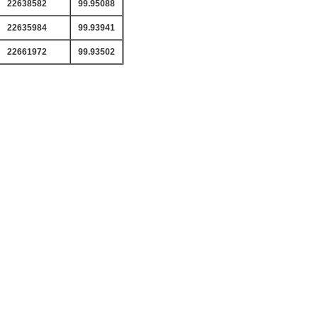
22638582
99.95088
22635984
99.93941
22661972
99.93502