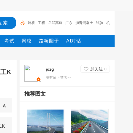
路桥
工程
岳武高速
广东
沥青混凝土
试验
机
械
发电机
施工
设计
考试
网校
路桥圈子
AI对话
加关注
jczg
0
工K
没有留下签名~~
推荐图文
工K