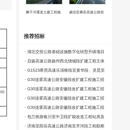
狮子洋通道土建工程施
威信至彝良高速公路投
推荐招标
湖北交投公路基础设施数字化转型升级项目
设计施工总承包评标结果公示
启扬高速公路扬州西北绕城段扩建工程主体
工程施工项目（第一批）中标候选人公示
G1523甬莞高速乐清枢纽至黄华段、灵昆至
苍南段安全韧性提升工程第SG01标段中标
G30连霍高速公路安徽段改扩建工程施工招
候选人公示
标LHTJ-04标段评标结果公示
G30连霍高速公路安徽段改扩建工程施工招
:00:
标LHTJ-03标段评标结果公示
G30连霍高速公路安徽段改扩建工程施工招
标LHTJ-02标段评标结果公示
G30连霍高速公路安徽段改扩建工程施工招
标LHTJ-01标段评标结果公示
包兰铁路银川至中卫段扩能改造工程站房及
相关工程YZZF－1、YZZF－2标段施工总
济南至阳谷高速公路济南至齐河段工程勘察