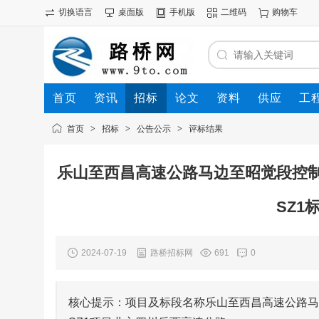
切换语言
桌面版
手机版
二维码
购物车
首页
资讯
招标
论文
资料
供应
工
首页
>
招标
>
公告公示
>
评标结果
乐山至西昌高速公路马边至昭觉段控制
SZ1
2024-07-19
路桥招标网
691
0
核心提示：项目及标段名称乐山至西昌高速公路马