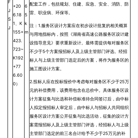
F
配套工作，包括规划、住建、应急、安全、消防、防
+20
6
J
雷、职业病、环保等。
6.18
5
S
1、K
k
注：1.服务区设计方案应在初步设计批复的相关概算
J
155+
m
与用地指标内，按照《湖南省高速公路服务区设计建
423.
设指导意见》要求重新设计。最终需提供每对服务区
723~
不少于5个方案报招标人及上级主管部门评选。经招
K192
标人与上级主管部门选定后的方案，将作为服务区的
+77
施工图设计方案。
6.60
2.投标人应在投标报价中考虑每对服务区不少于25万
0）
元的补偿费用，该费用包含在总价中。具体服务区设
计方案征集与比选和补偿标准待合同签订后，由中标
人拟定报招标人审定后，由中标人与招标人共同组织
服务区设计方案公开征集与比选活动，征集的设计方
案需报招标人及上级主管部门评选，经招标人与上级
主管部门选定的前三名合计给予不少于25万元的补