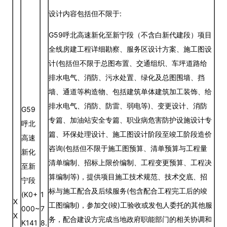
设计内容包括但不限于:
G59呼北高速新化至新宁段（不含白新代建段）项目
全线房建工程详细勘察、服务区设计方案、施工图设
计(包括但不限于总图布置、交通组织、车坪道路给
排水电气、消防、污水处置、绿化及总图围墙、挡
墙、通道等构造物、包括建筑单体建筑加工装饰、给
排水电气、消防、防雷、弱电等)、变更设计、消防
G59
专篇、加油站安全专篇、职业病危害防护设施设计专
呼北
篇、环保处理设计、施工图设计阶段至竣工阶段造价
高速
咨询(包括但不限于施工图预算、清单预算与工程量
新化
清单编制、招标上限价编制、工程变更预算、工程决
至新
算编制等)，提供项目施工技术规范、技术交底、招
宁段
标与施工配合及后续服务(包含配合工程完工后的竣
(K0+
1
X
工图编制)，参加交(竣)工验收或发包人委托的其他服
000~
7
X
务，配合建设方完成当地政府职能部门的相关协调和
K141
8.