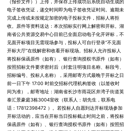
（报价文件））上传，并保存上传成功后系统自动生成的
电子签收凭证，递交时间即为电子签收凭证时间。逾期未
完成上传或未按规定加密的电子投标文件，招标人将拒
收。原件等资料送达：本次招标实行网上解密和开标。湖
南省公共资源交易中心目前已全面启动电子化开评标，不
见面开标项目无需现场参与，投标人可自行登录“不见面
开标大厅”在线解密和收看开标现场。招标人允许投标人
将投标保函原件（如有）、银行查询授权书原件（如有）
按照招标文件要求密封后（封套注明项目名称、标段号、
招标编号、投标人名称），采用邮寄方式最晚于开标之日
前一日下午 17:00 时前交招标代理机构签收（以签收时
间为准），邮寄地址：湖南省长沙市雨花区井湾子街道英
泰汇景豪庭3栋3004室收（联系人：胡先生，联系电
话：17812398472 ）。若投标人自愿到达开标现场参加
开标活动的，应当在开标当日投标截止时间之前，将投标
保函原件（如有）、银行查询授权书原件（如有）按照招