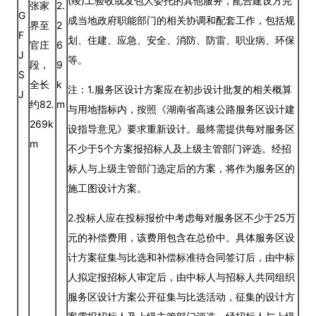
(竣)工验收或发包人委托的其他服务，配合建设方完
张家
2.
G
成当地政府职能部门的相关协调和配套工作，包括规
界至
2
F
划、住建、应急、安全、消防、防雷、职业病、环保
官庄
6
J
等。
段，
9
S
全长
k
注：1.服务区设计方案应在初步设计批复的相关概算
J
约82.
m
与用地指标内，按照《湖南省高速公路服务区设计建
269k
设指导意见》要求重新设计。最终需提供每对服务区
m
不少于5个方案报招标人及上级主管部门评选。经招
标人与上级主管部门选定后的方案，将作为服务区的
施工图设计方案。
2.投标人应在投标报价中考虑每对服务区不少于25万
元的补偿费用，该费用包含在总价中。具体服务区设
计方案征集与比选和补偿标准待合同签订后，由中标
人拟定报招标人审定后，由中标人与招标人共同组织
服务区设计方案公开征集与比选活动，征集的设计方