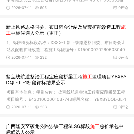
资项目名称国
2026-07-11
505
0评论
新上铁路恩格阿娄、布日奇会让站及配套扩能改造工程
施
工
中标候选人公示（更正）
1、标段概况标段名称：XSSG-1 新上铁路恩格阿娄、布日奇会让
站及配套扩能改造工程施工标段编号：K15000020260603040
01001开标时
2026-07-11
232
0评论
盐宝线航道整治工程宝应段桥梁工程
施工
监理项目YBXBY
DQL-JL-1标段评标结果公示
项目基本信息：项目名称： 盐宝线航道整治工程宝应段桥梁工程
项目编号： E4301000001037743标段名称： YBXBYDQL-JL-1
标段编号：
2026-07-11
233
0评论
广西隆安至硕龙公路涉铁工程SLSG标段
施工
总价承包中
标候选人公示