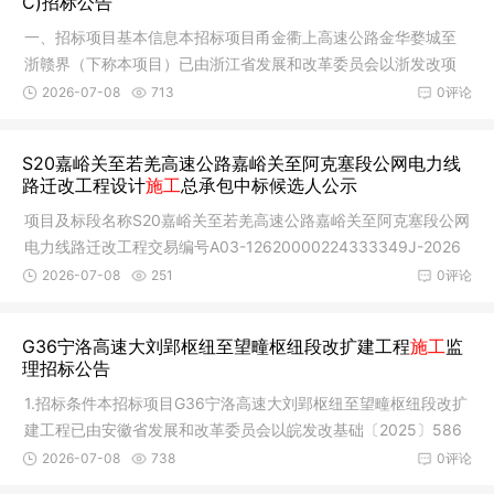
C)招标公告
一、招标项目基本信息本招标项目甬金衢上高速公路金华婺城至
浙赣界（下称本项目）已由浙江省发展和改革委员会以浙发改项
字〔2025
2026-07-08
713
0评论
S20嘉峪关至若羌高速公路嘉峪关至阿克塞段公网电力线
路迁改工程设计
施工
总承包中标候选人公示
项目及标段名称S20嘉峪关至若羌高速公路嘉峪关至阿克塞段公网
电力线路迁改工程交易编号A03-12620000224333349J-2026
0529-061026-
2026-07-08
251
0评论
G36宁洛高速大刘郢枢纽至望疃枢纽段改扩建工程
施工
监
理招标公告
1.招标条件本招标项目G36宁洛高速大刘郢枢纽至望疃枢纽段改扩
建工程已由安徽省发展和改革委员会以皖发改基础〔2025〕586
号《安徽
2026-07-08
738
0评论