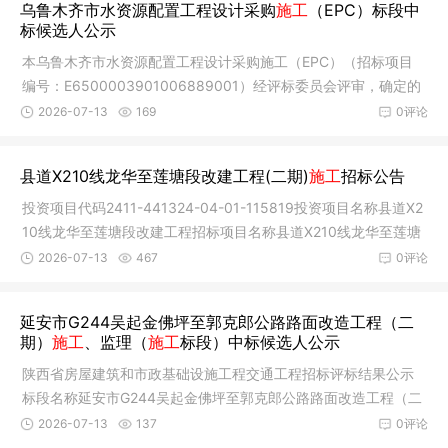
乌鲁木齐市水资源配置工程设计采购
施工
（EPC）标段中
标候选人公示
本乌鲁木齐市水资源配置工程设计采购施工（EPC）（招标项目
编号：E6500003901006889001）经评标委员会评审，确定的
中标候选人，
2026-07-13
169
0评论
县道X210线龙华至莲塘段改建工程(二期)
施工
招标公告
投资项目代码2411-441324-04-01-115819投资项目名称县道X2
10线龙华至莲塘段改建工程招标项目名称县道X210线龙华至莲塘
段改建工程
2026-07-13
467
0评论
延安市G244吴起金佛坪至郭克郎公路路面改造工程（二
期）
施工
、监理（
施工
标段）中标候选人公示
陕西省房屋建筑和市政基础设施工程交通工程招标评标结果公示
标段名称延安市G244吴起金佛坪至郭克郎公路路面改造工程（二
期）施工
2026-07-13
137
0评论