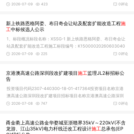
发布了评标结
2026-07-09
423
0评论
新上铁路恩格阿娄、布日奇会让站及配套扩能改造工程
施
工
中标候选人公示
1、标段概况标段名称：XSSG-1 新上铁路恩格阿娄、布日奇会让
站及配套扩能改造工程施工标段编号：K15000020260603040
01001开标时
2026-07-09
225
0评论
京港澳高速公路深圳段改扩建项目
施工
监理JL2标招标公
告
投资项目代码2307-440300-18-01-417364投资项目名称京港
澳高速公路深圳段改扩建项目招标项目名称京港澳高速公路深圳
段改扩建项目
2026-07-08
747
0评论
甬金衢上高速公路金华婺城至浙赣界35kV～220kV(不含
龙游、江山35kV)电力杆线迁改工程设计
施工
总承包(EP