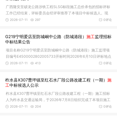
广西隆安至硕龙公路涉铁工程SLSG标段施工总价承包的招标评标
工作已经结束，评标委员会经评审推荐了本项目中标候选人。现
就本次招
2026-07-11
297
0评论
G219宁明爱店至防城峒中公路（防城港段）
施工
监理招标
中标结果公告
项目名称G219宁明爱店至防城峒中公路（防城港段）施工监理项
目编号E4500002802005733开标时间2026年6月10日评标地点
广西壮族自治
2026-07-11
413
0评论
柞水县X307曹坪镇至红石水厂段公路改建工程（一期）
施
工
中标候选人公示
柞水县X307曹坪镇至红石水厂段公路改建工程（一期）施工招标
人为柞水县交通运输局，于2026年7月8日组织完成了本项目施工
招标、评
2026-07-11
204
0评论